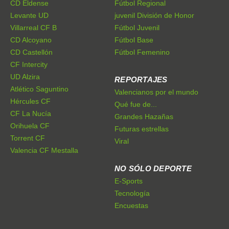
CD Eldense
Fútbol Regional
Levante UD
juvenil División de Honor
Villarreal CF B
Fútbol Juvenil
CD Alcoyano
Fútbol Base
CD Castellón
Fútbol Femenino
CF Intercity
UD Alzira
REPORTAJES
Atlético Saguntino
Valencianos por el mundo
Hércules CF
Qué fue de...
CF La Nucía
Grandes Hazañas
Orihuela CF
Futuras estrellas
Torrent CF
Viral
Valencia CF Mestalla
NO SÓLO DEPORTE
E-Sports
Tecnología
Encuestas