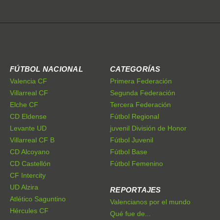
FÚTBOL NACIONAL
CATEGORÍAS
Valencia CF
Primera Federación
Villarreal CF
Segunda Federación
Elche CF
Tercera Federación
CD Eldense
Fútbol Regional
Levante UD
juvenil División de Honor
Villarreal CF B
Fútbol Juvenil
CD Alcoyano
Fútbol Base
CD Castellón
Fútbol Femenino
CF Intercity
UD Alzira
REPORTAJES
Atlético Saguntino
Valencianos por el mundo
Hércules CF
Qué fue de...