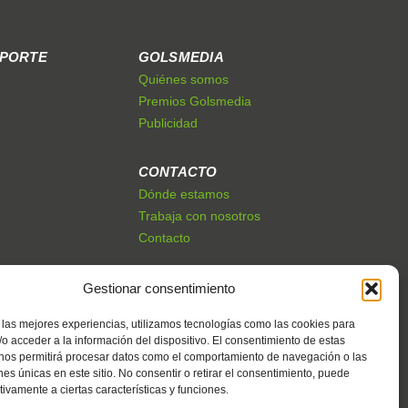
EPORTE
GOLSMEDIA
Quiénes somos
Premios Golsmedia
Publicidad
CONTACTO
Dónde estamos
Trabaja con nosotros
Contacto
Gestionar consentimiento
 las mejores experiencias, utilizamos tecnologías como las cookies para
o acceder a la información del dispositivo. El consentimiento de estas
 nos permitirá procesar datos como el comportamiento de navegación o las
ones únicas en este sitio. No consentir o retirar el consentimiento, puede
tivamente a ciertas características y funciones.