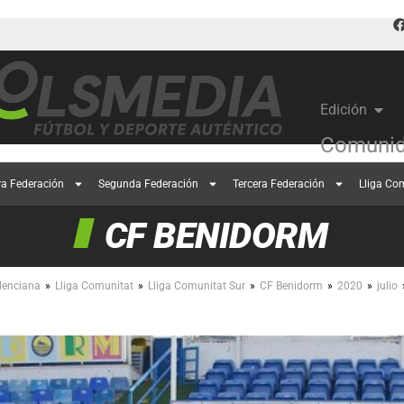
Edición
Comunid
ra Federación
Segunda Federación
Tercera Federación
Lliga Co
CF BENIDORM
»
»
»
»
»
lenciana
Lliga Comunitat
Lliga Comunitat Sur
CF Benidorm
2020
julio