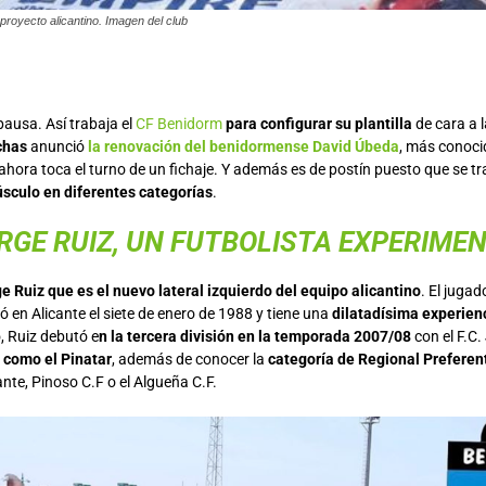
proyecto alicantino. Imagen del club
 pausa. Así trabaja el
CF Benidorm
para configurar su plantilla
de cara a 
chas
anunció
la renovación del benidormense David Úbeda
, más conoci
ahora toca el turno de un fichaje. Y además es de postín puesto que se tr
sculo en diferentes categorías
.
RGE RUIZ, UN FUTBOLISTA EXPERIM
e Ruiz que es el nuevo lateral izquierdo del equipo alicantino
. El jugad
 en Alicante el siete de enero de 1988 y tiene una
dilatadísima experienc
, Ruiz debutó e
n la tercera división en la temporada 2007/08
con el F.C.
 como el Pinatar
, además de conocer la
categoría de Regional Preferen
ante, Pinoso C.F o el Algueña C.F.