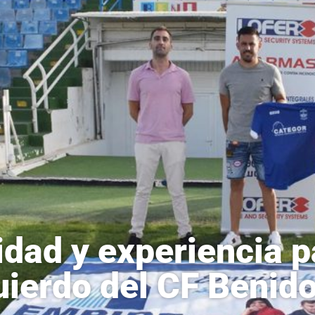
idad y experiencia pa
uierdo del CF Benid