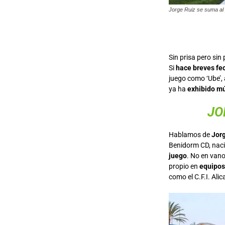
Jorge Ruiz se suma al 
Sin prisa pero sin
Si
hace breves fe
juego como ‘Ube’, 
ya ha
exhibido mú
JO
Hablamos de
Jorg
Benidorm CD, nació
juego
. No en vano
propio en
equipos
como el C.F.I. Alic