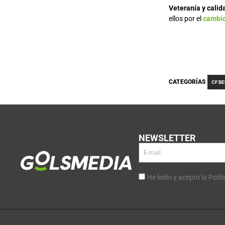
Veteranía y calid
ellos por el
cambio
CATEGORÍAS
CF B
NEWSLETTER
He leído y acepto la Polít