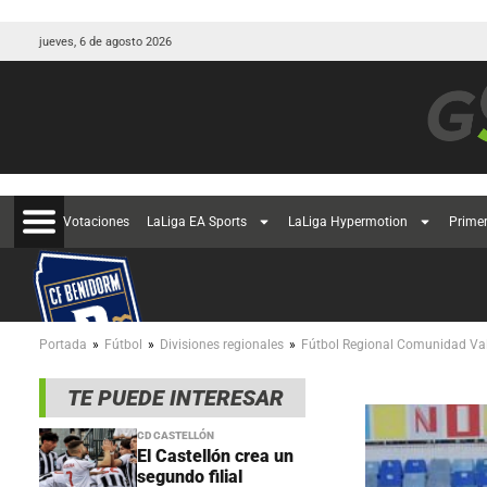
jueves, 6 de agosto 2026
Votaciones
LaLiga EA Sports
LaLiga Hypermotion
Prime
»
»
»
Portada
Fútbol
Divisiones regionales
Fútbol Regional Comunidad Va
TE PUEDE INTERESAR
CD CASTELLÓN
El Castellón crea un
segundo filial