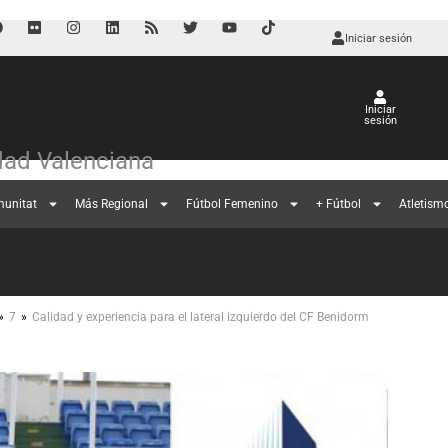
Iniciar sesión
Iniciar
sesión
ad Valenciana
munitat
Más Regional
Fútbol Femenino
+ Fútbol
Atletism
»
»
7
Calidad y experiencia para el lateral izquierdo del CF Benidorm