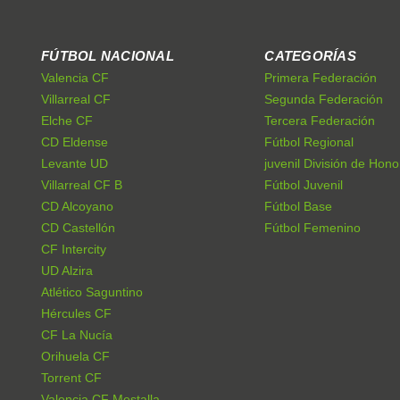
FÚTBOL NACIONAL
CATEGORÍAS
Valencia CF
Primera Federación
Villarreal CF
Segunda Federación
Elche CF
Tercera Federación
CD Eldense
Fútbol Regional
Levante UD
juvenil División de Hono
Villarreal CF B
Fútbol Juvenil
CD Alcoyano
Fútbol Base
CD Castellón
Fútbol Femenino
CF Intercity
UD Alzira
Atlético Saguntino
Hércules CF
CF La Nucía
Orihuela CF
Torrent CF
Valencia CF Mestalla