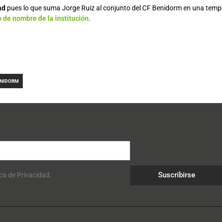
ad
pues lo que suma Jorge Ruiz al conjunto del CF Benidorm en una temp
 de nombre de la institución
.
ENIDORM
Suscribirse
ica de Privacidad.