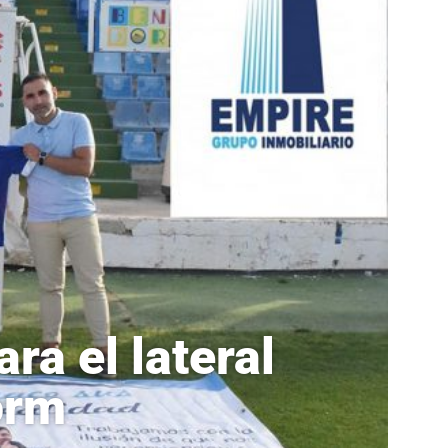
ra el lateral
orm