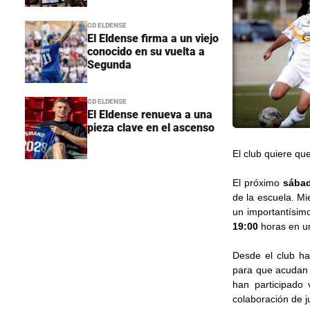
CD ELDENSE
El Eldense firma a un viejo
conocido en su vuelta a
Segunda
CD ELDENSE
El Eldense renueva a una
pieza clave en el ascenso
El club quiere qu
El próximo
sábad
de la escuela. Mi
un importantísimo
19:00
horas en un 
Desde el club ha
para que acudan m
han participado
colaboración de j