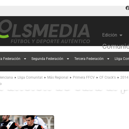
Edición
Comunid
ra Federación
Segunda Federación
Tercera Federación
Lliga Co
Cracks grava un vide
»
»
»
»
»
lenciana
Lliga Comunitat
Más Regional
Primera FFCV
CF Crack's
2014
u afición de cara al 
do