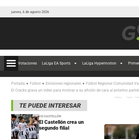
jueves, 6 de agosto 2026
Votaciones
LaLiga EA Sports
LaLiga Hypermotion
Prime
El 
»
»
»
Portada
Fútbol
Divisiones regionales
Fútbol Regional Comunidad Va
a s
El Cracks grava un video para motivar a su afición de cara al próximo parti
TE PUEDE INTERESAR
CD CASTELLÓN
El Castellón crea un
segundo filial