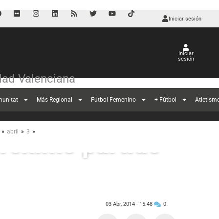
Iniciar sesión
Iniciar
sesión
ad Valenciana
munitat
Más Regional
Fútbol Femenino
+ Fútbol
Atletism
o para motivar
»
»
»
abril
3
próximo partido
03 Abr, 2014 -
15:48
0