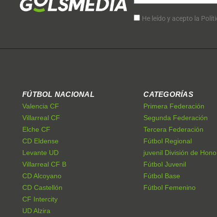
He leído y acepto la Polít
FÚTBOL NACIONAL
CATEGORÍAS
Valencia CF
Primera Federación
Villarreal CF
Segunda Federación
Elche CF
Tercera Federación
CD Eldense
Fútbol Regional
Levante UD
juvenil División de Hono
Villarreal CF B
Fútbol Juvenil
CD Alcoyano
Fútbol Base
CD Castellón
Fútbol Femenino
CF Intercity
UD Alzira