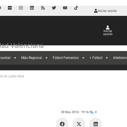
Iniciar sesión
Iniciar
sesión
ad Valenciana
0 ante un La
munitat
Más Regional
Fútbol Femenino
+ Fútbol
Atletism
a en caída libre
30 Nov, 2014 -
19:16
0