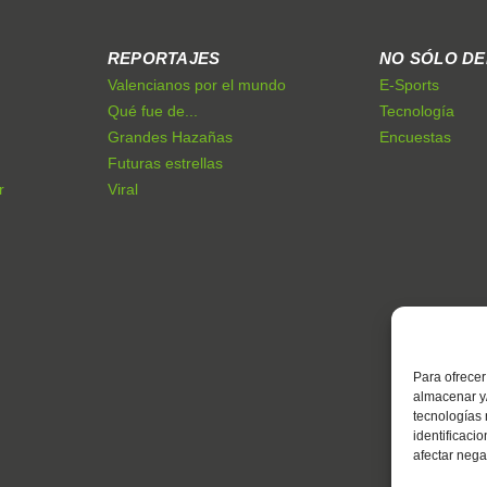
REPORTAJES
NO SÓLO D
Valencianos por el mundo
E-Sports
Qué fue de...
Tecnología
Grandes Hazañas
Encuestas
Futuras estrellas
r
Viral
Para ofrecer
almacenar y/
tecnologías
identificaci
afectar nega