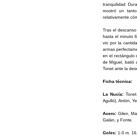
tranquilidad. Dur
mostró un tanto
relativamente cóm
Tras el descanso
hasta el minuto 6
vio por la canti
armas perfectame
en el rectángulo
de Miguel, batió 
Tonet ante la des
Ficha técnica:
La Nucía:
Tonet
Agulló), Antón, Y
Acero:
Gilen, Ma
Galán, y Fonte.
Goles:
1-0 m. 16