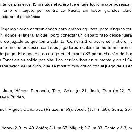
ante los primeros 45 minutos el Acero fue el que logró mayor posesión 
 romo en taque, por contra La Nucía, sin hacer grandes alard
oda en el electrónico.
 llegaron varias oportunidades para ambos equipos, pero ninguna ter
7, donde el lateral Miguel logró conectar un disparo raso desde fuer
dad de jugadores que tenía delante. Con el 2-1 el acero se metió en 
nte ante unos desconcertados jugadores locales que no terminaron de
 de juego. El empate a dos llegó en el minuto 83 por mediación de Fo
a Tonet en su salida por alto. Los nervios iban en aumento y en el 94
esperación del público, que se mostró muy crítico con el juego de su e
, Juan, Héctor, Fernando, Tato, Goku (m.21. Joel), Fran (m.22. P
eray y Pruden,
nel, Miguel, Camarasa (Pinazo, m.59), Joselu (Juli, m.50), Serra, Six
, Yeray; 2-0. m. 40. Antón; 2-1, m.67. Miguel; 2-2, m.83. Fonte y 2-3, m