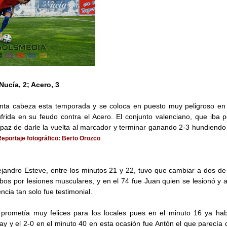
Nucía, 2; Acero, 3
nta cabeza esta temporada y se coloca en puesto muy peligroso en la
ufrida en su feudo contra el Acero. El conjunto valenciano, que iba 
apaz de darle la vuelta al marcador y terminar ganando 2-3 hundiendo
Reportaje fotográfico: Berto Orozco
lejandro Esteve, entre los minutos 21 y 22, tuvo que cambiar a dos d
os por lesiones musculares, y en el 74 fue Juan quien se lesionó y a
ncia tan solo fue testimonial.
s prometía muy felices para los locales pues en el minuto 16 ya hab
y y el 2-0 en el minuto 40 en esta ocasión fue Antón el que parecía q