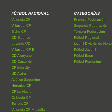
FÚTBOL NACIONAL
CATEGORÍAS
Valencia CF
Primera Federación
Villarreal CF
Segunda Federación
Elche CF
Tercera Federación
CD Eldense
Fútbol Regional
Levante UD
juvenil División de Hono
Villarreal CF B
Fútbol Juvenil
CD Alcoyano
Fútbol Base
CD Castellón
Fútbol Femenino
CF Intercity
UD Alzira
Atlético Saguntino
Hércules CF
CF La Nucía
Orihuela CF
Torrent CF
Valencia CF Mestalla