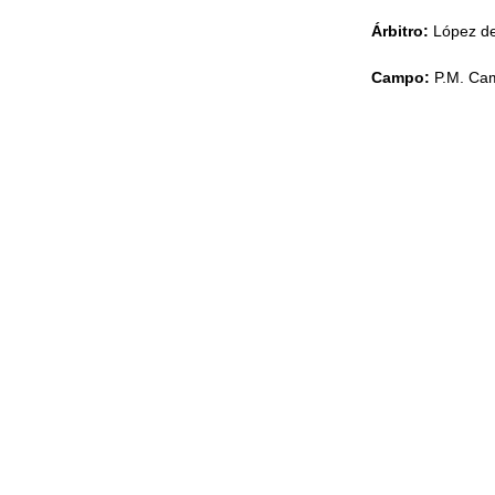
Árbitro:
López de 
Campo:
P.M. Cam