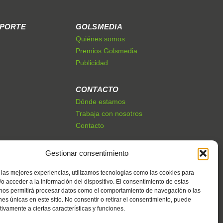
EPORTE
GOLSMEDIA
Quiénes somos
Premios Golsmedia
Publicidad
CONTACTO
Dónde estamos
Trabaja con nosotros
Contacto
Gestionar consentimiento
 las mejores experiencias, utilizamos tecnologías como las cookies para
o acceder a la información del dispositivo. El consentimiento de estas
 nos permitirá procesar datos como el comportamiento de navegación o las
ones únicas en este sitio. No consentir o retirar el consentimiento, puede
tivamente a ciertas características y funciones.