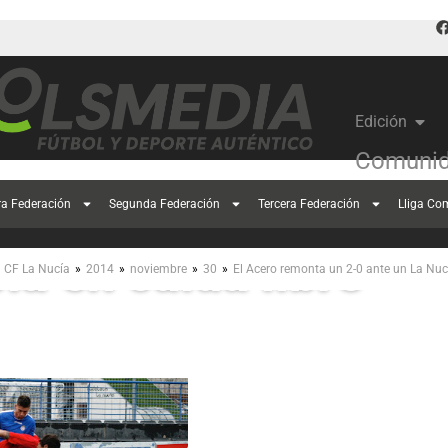
Edición
Comunid
Acero remonta un 2-
ra Federación
Segunda Federación
Tercera Federación
Lliga Co
ía en caída libre
»
»
»
»
CF La Nucía
2014
noviembre
30
El Acero remonta un 2-0 ante un La Nucí