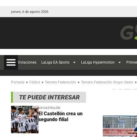
jueves, 6 de agosto 2026
El 
Votaciones
LaLiga EA Sports
LaLiga Hypermotion
Prime
Nuc
»
»
»
»
Portada
Fútbol
Tercera Federación
Tercera Federación Grupo Sexto
TE PUEDE INTERESAR
CD CASTELLÓN
El Castellón crea un
segundo filial