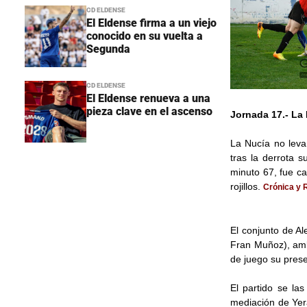
CD ELDENSE
El Eldense firma a un viejo
conocido en su vuelta a
Segunda
CD ELDENSE
El Eldense renueva a una
pieza clave en el ascenso
Jornada 17.- La 
La Nucía no leva
tras la derrota s
minuto 67, fue c
rojillos.
Crónica y 
El conjunto de A
Fran Muñoz), amb
de juego su prese
El partido se la
mediación de Yera