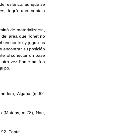
del esférico, aunque se
es, logró una ventaja
minó de materializarse,
a del área que Tonet no
el encuentro y jugo sus
 encontrar su posición
nte al conectar un pase
 otra vez Fonte batió a
quipo.
enedes), Algaba (m.62.
to (Mateos, m.78), Noe,
.92. Fonte.