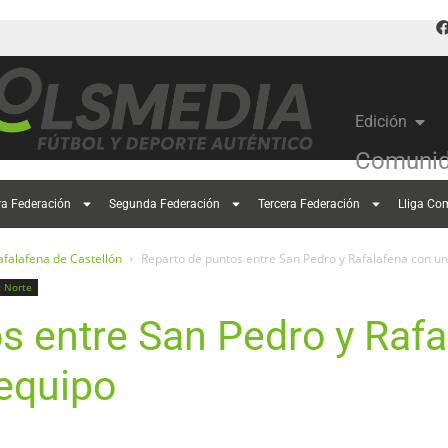
Edición
Comunid
ra Federación
Segunda Federación
Tercera Federación
Lliga Co
afalafena de Castellón
Reparto de puntos entre San Pedro y Rafalafena con u
t Norte
s entre San Pedro y Raf
equipo