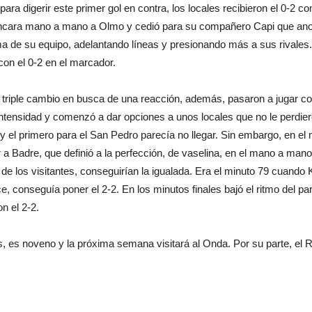
a digerir este primer gol en contra, los locales recibieron el 0-2 co
cara mano a mano a Olmo y cedió para su compañero Capi que anot
a de su equipo, adelantando líneas y presionando más a sus rivales.
con el 0-2 en el marcador.
 triple cambio en busca de una reacción, además, pasaron a jugar c
 intensidad y comenzó a dar opciones a unos locales que no le perdie
el primero para el San Pedro parecía no llegar. Sin embargo, en el m
 a Badre, que definió a la perfección, de vaselina, en el mano a man
ón de los visitantes, conseguirían la igualada. Era el minuto 79 cuando
e, conseguía poner el 2-2. En los minutos finales bajó el ritmo del pa
on el 2-2.
, es noveno y la próxima semana visitará al Onda. Por su parte, el 