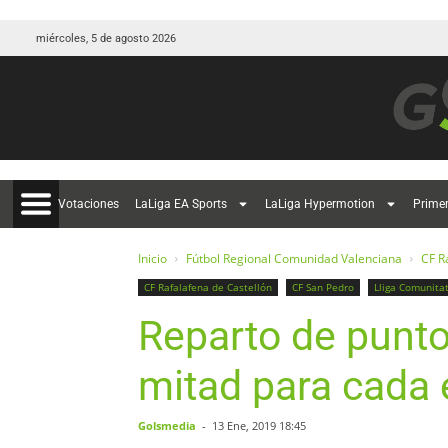
miércoles, 5 de agosto 2026
Votaciones
LaLiga EA Sports
LaLiga Hypermotion
Prime
Inicio
Fútbol Regional Comunidad Valenciana
CF R
CF Rafalafena de Castellón
CF San Pedro
Lliga Comunita
Reparto de punto
mitad para cada 
Golsmedia
-
13 Ene, 2019 18:45