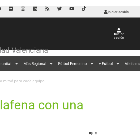
Iniciar sesión
Iniciar
sesión
ad Valenciana
munitat
Más Regional
Fútbol Femenino
+ Fútbol
Atletism
na mitad para cada equipo
alafena con una
0