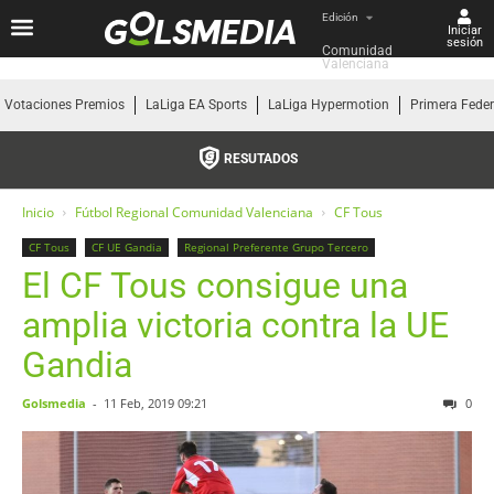
Edición
Iniciar
sesión
Comunidad 
Valenciana
Votaciones Premios
LaLiga EA Sports
LaLiga Hypermotion
Primera Fede
RESUTADOS
Inicio
Fútbol Regional Comunidad Valenciana
CF Tous
CF Tous
CF UE Gandia
Regional Preferente Grupo Tercero
El CF Tous consigue una
amplia victoria contra la UE
Gandia
Golsmedia
-
11 Feb, 2019 09:21
0