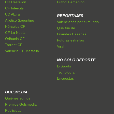
CD Castellón
Fútbol Femenino
CF Intercity
UD Alzira
REPORTAJES
Atlético Saguntino
Valencianos por el mundo
Hércules CF
Qué fue de...
CF La Nucía
Grandes Hazañas
Orihuela CF
Futuras estrellas
Torrent CF
Viral
Valencia CF Mestalla
NO SÓLO DEPORTE
E-Sports
Tecnología
Encuestas
GOLSMEDIA
Quiénes somos
Premios Golsmedia
Publicidad