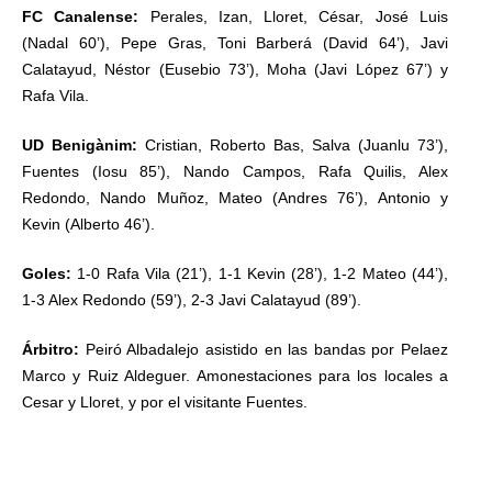
FC Canalense:
Perales, Izan, Lloret, César, José Luis
(Nadal 60’), Pepe Gras, Toni Barberá (David 64’), Javi
Calatayud, Néstor (Eusebio 73’), Moha (Javi López 67’) y
Rafa Vila.
UD Benigànim:
Cristian, Roberto Bas, Salva (Juanlu 73’),
Fuentes (Iosu 85’), Nando Campos, Rafa Quilis, Alex
Redondo, Nando Muñoz, Mateo (Andres 76’), Antonio y
Kevin (Alberto 46’).
Goles:
1-0 Rafa Vila (21’), 1-1 Kevin (28’), 1-2 Mateo (44’),
1-3 Alex Redondo (59’), 2-3 Javi Calatayud (89’).
Árbitro:
Peiró Albadalejo asistido en las bandas por Pelaez
Marco y Ruiz Aldeguer. Amonestaciones para los locales a
Cesar y Lloret, y por el visitante Fuentes.