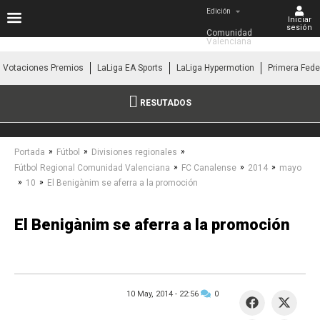
Edición
Iniciar
sesión
Comunidad 
Valenciana
Votaciones Premios
LaLiga EA Sports
LaLiga Hypermotion
Primera Fede
RESUTADOS
»
»
»
Portada
Fútbol
Divisiones regionales
»
»
»
Fútbol Regional Comunidad Valenciana
FC Canalense
2014
mayo
»
»
10
El Benigànim se aferra a la promoción
El Benigànim se aferra a la promoción
10 May, 2014 -
22:56
0