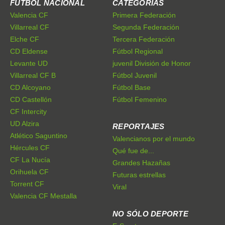
FÚTBOL NACIONAL
CATEGORÍAS
Valencia CF
Primera Federación
Villarreal CF
Segunda Federación
Elche CF
Tercera Federación
CD Eldense
Fútbol Regional
Levante UD
juvenil División de Honor
Villarreal CF B
Fútbol Juvenil
CD Alcoyano
Fútbol Base
CD Castellón
Fútbol Femenino
CF Intercity
UD Alzira
REPORTAJES
Atlético Saguntino
Valencianos por el mundo
Hércules CF
Qué fue de...
CF La Nucía
Grandes Hazañas
Orihuela CF
Futuras estrellas
Torrent CF
Viral
Valencia CF Mestalla
NO SÓLO DEPORTE