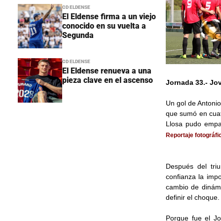
CD ELDENSE
El Eldense firma a un viejo
conocido en su vuelta a
Segunda
CD ELDENSE
El Eldense renueva a una
pieza clave en el ascenso
Jornada 33.- Jov
Un gol de Antonio
que sumó en cuat
Llosa pudo empat
Reportaje fotográfic
Después del tri
confianza la imp
cambio de dinámi
definir el choque.
Porque fue el Jo