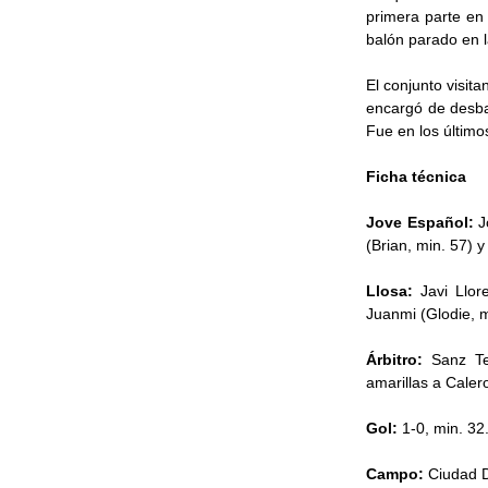
primera parte en
balón parado en l
El conjunto visit
encargó de desbar
Fue en los último
Ficha técnica
Jove Español:
J
(Brian, min. 57) y
Llosa:
Javi Llor
Juanmi (Glodie, m
Árbitro:
Sanz Te
amarillas a Caler
Gol:
1-0, min. 32
Campo:
Ciudad D