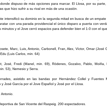
 donde dispuso de más opciones para marcar. El Llosa, por su parte, 
as que hizo sufrir a su rival en más de una ocasión.
ante intensificó su dominio en la segunda mitad en busca de un empate 
atar con una parada providencial el único disparo a puerta con verda
s minutos y el Jove cerró espacios para defender bien el 1-0 con el qu
osete, Marc, Luis, Antonio, Carbonell, Fran, Alex, Víctor, Omar (José 
 Edu (Luis Carlos, min. 64)
et, José, Fredi (Manel, min. 69), Ródenes, Gozalvo, Pablo, Moiña, 
in. 53), Nemesio y Serra.
rrades, asistido en las bandas por Hernández Collel y Fuentes M
o y José García por el Jove Español y José por el Llosa.
. Antonio.
eportiva de San Vicente del Raspeig. 200 espectadores.