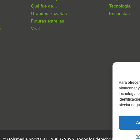
Qué fue de...
Tecnología
Grandes Hazañas
Encuestas
Futuras estrellas
r
Viral
Para ofrecer
almacenar y/
tecnologías
identificaci
afectar nega
A
P
© Golsmedia Sports S.L. 2009 - 2025. Todos los derechos reservados.