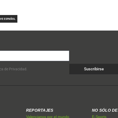
OVE ESPAÑOL
Suscribirse
ica de Privacidad.
REPORTAJES
NO SÓLO D
Valencianos por el mundo
E-Sports