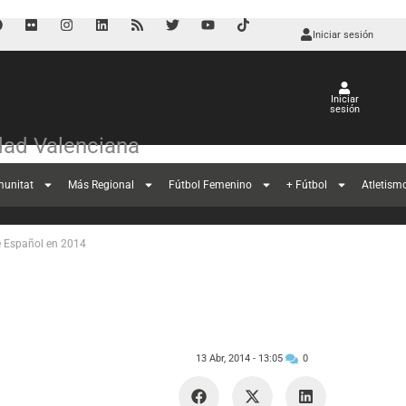
Iniciar sesión
Iniciar
sesión
ad Valenciana
o triunfo del
munitat
Más Regional
Fútbol Femenino
+ Fútbol
Atletism
ve Español en 2014
13 Abr, 2014 -
13:05
0