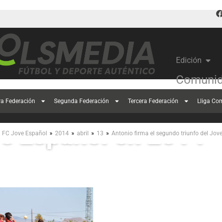
Edición
Comunid
onio firma el segund
ra Federación
Segunda Federación
Tercera Federación
Lliga Co
e Español en 2014
»
»
»
»
FC Jove Español
2014
abril
13
Antonio firma el segundo triunfo del Jo