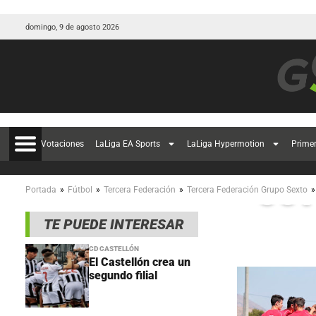
domingo, 9 de agosto 2026
Ant
Votaciones
LaLiga EA Sports
LaLiga Hypermotion
Prime
Jov
»
»
»
»
Portada
Fútbol
Tercera Federación
Tercera Federación Grupo Sexto
TE PUEDE INTERESAR
CD CASTELLÓN
El Castellón crea un
segundo filial