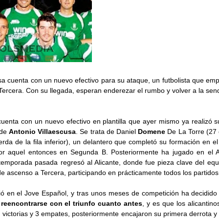
sa cuenta con un nuevo efectivo para su ataque, un futbolista que em
ercera. Con su llegada, esperan enderezar el rumbo y volver a la senda
uenta con un nuevo efectivo en plantilla que ayer mismo ya realizó 
 de
Antonio Villaescusa
. Se trata de Daniel
Domene
De La Torre (27
erda de la fila inferior), un delantero que completó su formación en el 
por aquel entonces en Segunda B. Posteriormente ha jugado en el 
temporada pasada regresó al Alicante, donde fue pieza clave del equ
e ascenso a Tercera, participando en prácticamente todos los partido
ció en el Jove Español, y tras unos meses de competición ha decidido
a
reencontrarse con el triunfo cuanto antes
, y es que los alicantino
 victorias y 3 empates, posteriormente encajaron su primera derrota 