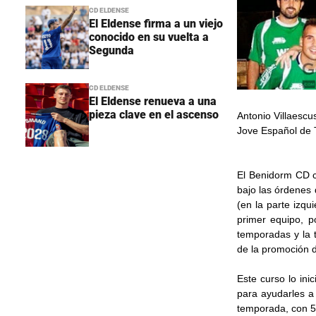
CD ELDENSE
El Eldense firma a un viejo
conocido en su vuelta a
Segunda
CD ELDENSE
El Eldense renueva a una
pieza clave en el ascenso
Antonio Villaescu
Jove Español de T
El Benidorm CD c
bajo las órdenes
(en la parte izqui
primer equipo, 
temporadas y la 
de la promoción d
Este curso lo ini
para ayudarles 
temporada, con 5