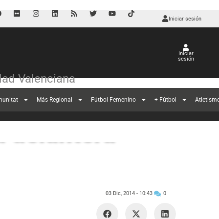
Iniciar sesión
Iniciar
sesión
ad Valenciana
munitat
Más Regional
Fútbol Femenino
+ Fútbol
Atletism
u delantera
03 Dic, 2014 -
10:43
0