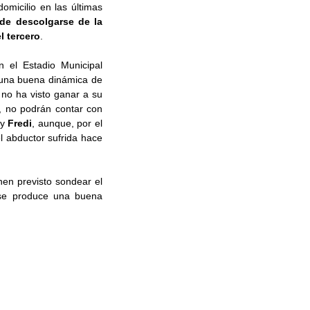
micilio en las últimas
 de descolgarse de la
l tercero
.
n el Estadio Municipal
r una buena dinámica de
 no ha visto ganar a su
, no podrán contar con
y
Fredi
, aunque, por el
el abductor sufrida hace
en previsto sondear el
 se produce una buena