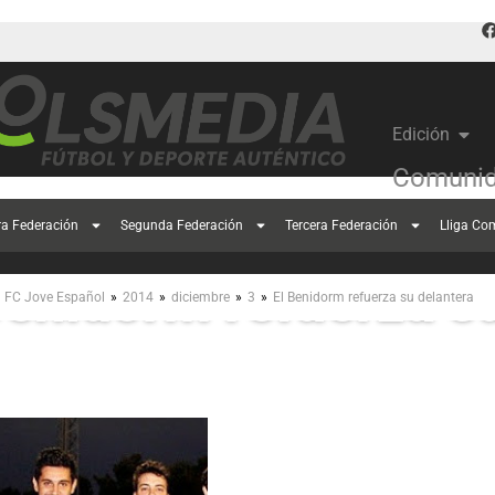
Edición
Comunid
ra Federación
Segunda Federación
Tercera Federación
Lliga Co
Benidorm refuerza s
»
»
»
»
FC Jove Español
2014
diciembre
3
El Benidorm refuerza su delantera