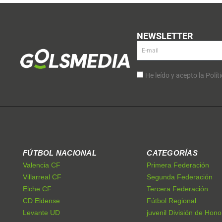
NEWSLETTER
He leído y acepto la Polít
FÚTBOL NACIONAL
CATEGORÍAS
Valencia CF
Primera Federación
Villarreal CF
Segunda Federación
Elche CF
Tercera Federación
CD Eldense
Fútbol Regional
Levante UD
juvenil División de Hono