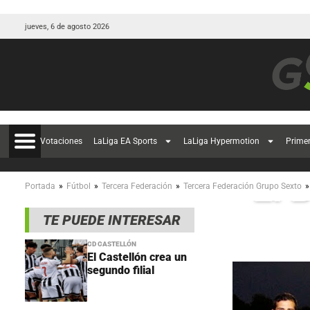
jueves, 6 de agosto 2026
Votaciones
LaLiga EA Sports
LaLiga Hypermotion
Prime
El 
»
»
»
»
Portada
Fútbol
Tercera Federación
Tercera Federación Grupo Sexto
TE PUEDE INTERESAR
CD CASTELLÓN
El Castellón crea un
segundo filial