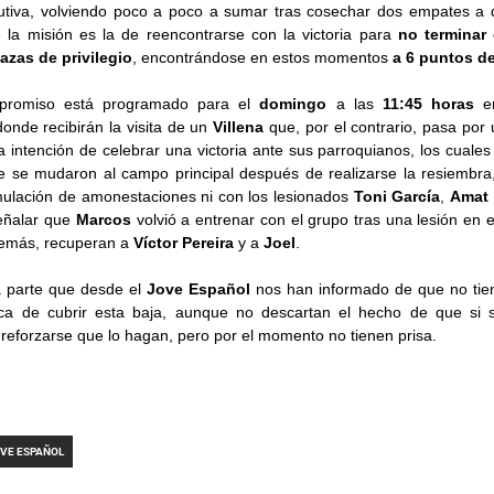
tiva, volviendo poco a poco a sumar tras cosechar dos empates a do
 la misión es la de reencontrarse con la victoria para
no terminar
azas de privilegio
, encontrándose en estos momentos
a 6 puntos de
promiso está programado para el
domingo
a las
11:45 horas
e
onde recibirán la visita de un
Villena
que, por el contrario, pasa po
a intención de celebrar una victoria ante sus parroquianos, los cuales
 se mudaron al campo principal después de realizarse la resiembra
ulación de amonestaciones ni con los lesionados
Toni García
,
Amat
señalar que
Marcos
volvió a entrenar con el grupo tras una lesión en 
emás, recuperan a
Víctor Pereira
y a
Joel
.
a parte que desde el
Jove Español
nos han informado de que no tien
a de cubrir esta baja, aunque no descartan el hecho de que si
reforzarse que lo hagan, pero por el momento no tienen prisa.
OVE ESPAÑOL