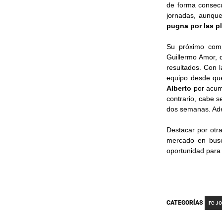
de forma consecu
jornadas, aunque
pugna por las pl
Su próximo com
Guillermo Amor, d
resultados. Con l
equipo desde que
Alberto
por acum
contrario, cabe 
dos semanas. Ad
Destacar por otr
mercado en busc
oportunidad para 
CATEGORÍAS
FC J