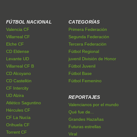
FÚTBOL NACIONAL
CATEGORÍAS
Valencia CF
Primera Federación
Villarreal CF
Segunda Federación
Elche CF
Tercera Federación
CD Eldense
Fútbol Regional
Levante UD
juvenil División de Honor
Villarreal CF B
Fútbol Juvenil
CD Alcoyano
Fútbol Base
CD Castellón
Fútbol Femenino
CF Intercity
UD Alzira
REPORTAJES
Atlético Saguntino
Valencianos por el mundo
Hércules CF
Qué fue de...
CF La Nucía
Grandes Hazañas
Orihuela CF
Futuras estrellas
Torrent CF
Viral