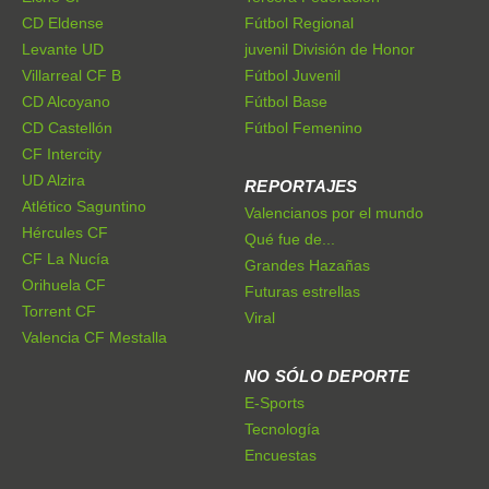
CD Eldense
Fútbol Regional
Levante UD
juvenil División de Honor
Villarreal CF B
Fútbol Juvenil
CD Alcoyano
Fútbol Base
CD Castellón
Fútbol Femenino
CF Intercity
UD Alzira
REPORTAJES
Atlético Saguntino
Valencianos por el mundo
Hércules CF
Qué fue de...
CF La Nucía
Grandes Hazañas
Orihuela CF
Futuras estrellas
Torrent CF
Viral
Valencia CF Mestalla
NO SÓLO DEPORTE
E-Sports
Tecnología
Encuestas