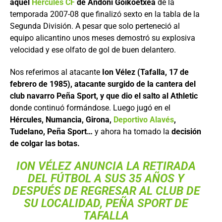
aquel
Hércules CF
de Andoni Goikoetxea
de la
temporada 2007-08 que finalizó sexto en la tabla de la
Segunda División. A pesar que solo perteneció al
equipo alicantino unos meses demostró su explosiva
velocidad y ese olfato de gol de buen delantero.
Nos referimos al atacante
Ion Vélez (Tafalla, 17 de
febrero de 1985), atacante surgido de la cantera del
club navarro Peña Sport, y que dio el salto al Athletic
donde continuó formándose. Luego jugó en el
Hércules, Numancia, Girona,
Deportivo Alavés
,
Tudelano, Peña Sport…
y ahora ha tomado la
decisión
de colgar las botas.
ION VÉLEZ ANUNCIA LA RETIRADA
DEL FÚTBOL A SUS 35 AÑOS Y
DESPUÉS DE REGRESAR AL CLUB DE
SU LOCALIDAD, PEÑA SPORT DE
TAFALLA