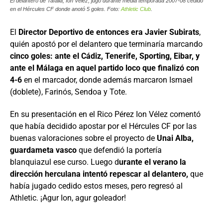
El delantero de Tafalla, Ion Vélez, jugó durante media temporada 2007-08 cedido
en el Hércules CF donde anotó 5 goles. Foto:
Athletic Club
.
El
Director Deportivo de entonces era Javier Subirats
,
quién apostó por el delantero que terminaría marcando
cinco goles: ante el Cádiz, Tenerife, Sporting, Eibar, y
ante el Málaga en aquel partido loco que finalizó con
4-6
en el marcador, donde además marcaron Ismael
(doblete), Farinós, Sendoa y Tote.
En su presentación en el Rico Pérez Ion Vélez comentó
que había decidido apostar por el Hércules CF por las
buenas valoraciones sobre el proyecto de
Unai Alba,
guardameta vasco
que defendió la portería
blanquiazul ese curso. Luego d
urante el verano la
dirección herculana intentó repescar al delantero,
que
había jugado cedido estos meses, pero regresó al
Athletic. ¡Agur Ion, agur goleador!