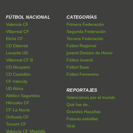
FÚTBOL NACIONAL
CATEGORÍAS
Valencia CF
Primera Federación
Villarreal CF
Segunda Federación
Elche CF
Tercera Federación
CD Eldense
Fútbol Regional
Levante UD
juvenil División de Honor
Villarreal CF B
Fútbol Juvenil
CD Alcoyano
Fútbol Base
CD Castellón
Fútbol Femenino
CF Intercity
UD Alzira
REPORTAJES
Atlético Saguntino
Valencianos por el mundo
Hércules CF
Qué fue de...
CF La Nucía
Grandes Hazañas
Orihuela CF
Futuras estrellas
Torrent CF
Viral
Valencia CF Mestalla