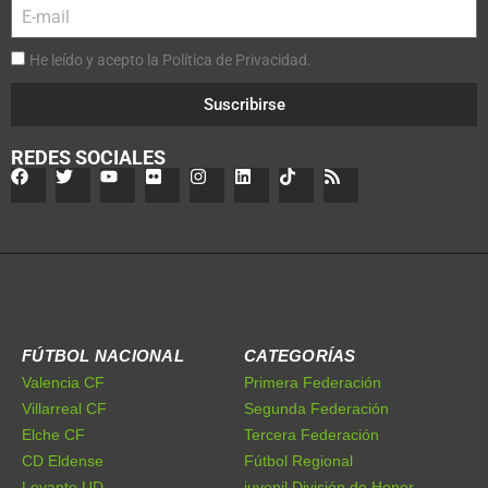
He leído y acepto la Política de Privacidad.
Suscribirse
REDES SOCIALES
FÚTBOL NACIONAL
CATEGORÍAS
Valencia CF
Primera Federación
Villarreal CF
Segunda Federación
Elche CF
Tercera Federación
CD Eldense
Fútbol Regional
Levante UD
juvenil División de Honor