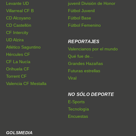
Levante UD
juvenil División de Honor
Villarreal CF B
Fútbol Juvenil
CD Alcoyano
Fútbol Base
CD Castellón
Fútbol Femenino
CF Intercity
UD Alzira
REPORTAJES
Atlético Saguntino
Valencianos por el mundo
Hércules CF
Qué fue de...
CF La Nucía
Grandes Hazañas
Orihuela CF
Futuras estrellas
Torrent CF
Viral
Valencia CF Mestalla
NO SÓLO DEPORTE
E-Sports
Tecnología
Encuestas
GOLSMEDIA