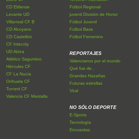
CD Eldense
Fútbol Regional
Levante UD
juvenil División de Honor
Villarreal CF B
Fútbol Juvenil
CD Alcoyano
Fútbol Base
CD Castellón
Fútbol Femenino
CF Intercity
UD Alzira
REPORTAJES
Atlético Saguntino
Valencianos por el mundo
Hércules CF
Qué fue de...
CF La Nucía
Grandes Hazañas
Orihuela CF
Futuras estrellas
Torrent CF
Viral
Valencia CF Mestalla
NO SÓLO DEPORTE
E-Sports
Tecnología
Encuestas