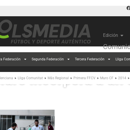
Edición
Comunid
ra Federación
Segunda Federación
Tercera Federación
Lliga Co
Muro incorpora a un
»
»
»
»
»
»
lenciana
Lliga Comunitat
Más Regional
Primera FFCV
Muro CF
2014