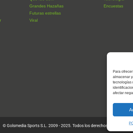
Grandes Hazañas
Encuestas
Futuras estrellas
r
Viral
Para ofrecer
almacenar y/
tecnologías
identificaci
afectar nega
A
P
© Golsmedia Sports S.L. 2009 - 2025. Todos los derechos reservados.