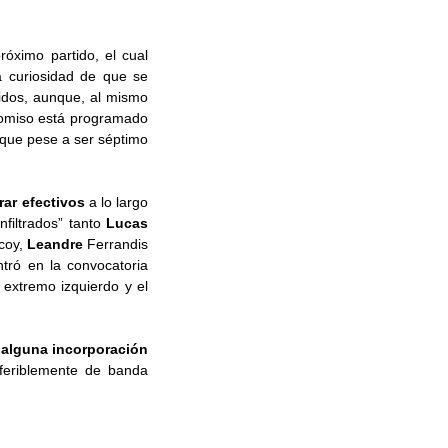
óximo partido, el cual
a curiosidad de que se
idos, aunque, al mismo
omiso está programado
que pese a ser séptimo
rar efectivos
a lo largo
filtrados” tanto
Lucas
lcoy,
Leandre
Ferrandis
tró en la convocatoria
o extremo izquierdo y el
r alguna incorporación
eferiblemente de banda