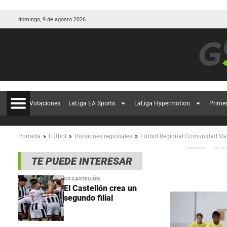
domingo, 9 de agosto 2026
Votaciones
LaLiga EA Sports
LaLiga Hypermotion
Prime
El 
»
»
»
Portada
Fútbol
Divisiones regionales
Fútbol Regional Comunidad Va
TE PUEDE INTERESAR
CD CASTELLÓN
El Castellón crea un
segundo filial