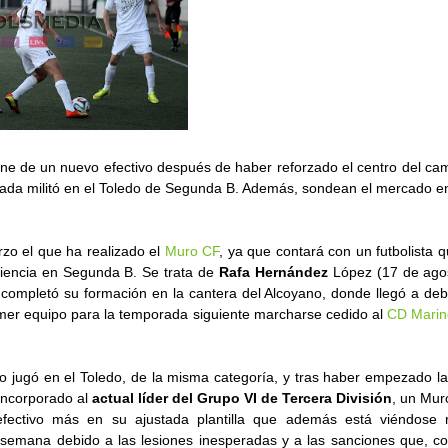
ne de un nuevo efectivo después de haber reforzado el centro del ca
ada militó en el Toledo de Segunda B. Además, sondean el mercado e
rzo el que ha realizado el
Muro CF
, ya que contará con un futbolista 
iencia en Segunda B. Se trata de
Rafa Hernández
López (17 de agos
completó su formación en la cantera del Alcoyano, donde llegó a deb
imer equipo para la temporada siguiente marcharse cedido al
CD Marin
lo jugó en el Toledo, de la misma categoría, y tras haber empezado l
incorporado al
actual líder del Grupo VI de Tercera División
, un Mur
fectivo más en su ajustada plantilla que además está viéndose 
 semana debido a las lesiones inesperadas y a las sanciones que, co