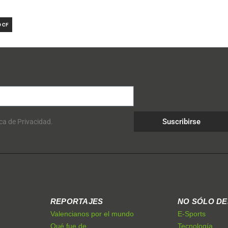
 CF
Suscribirse
ica de Privacidad.
REPORTAJES
NO SÓLO D
Valencianos por el mundo
E-Sports
Qué fue de...
Tecnología