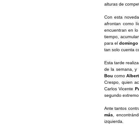
alturas de compet
Con esta noveda
afrontan como l
encuentran en lo
tiempo, acumulan
para el
doming
tan solo cuenta 
Esta tarde reali
de la semana, y 
Bou
como
Alber
Crespo, quien ac
Carlos Vicente
P
segundo extremo
Ante tantos contr
más
, encontrán
izquierda.