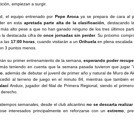
ición, empiezan a surgir.
d, el equipo entrenado por
Pepe Aroca
ya se prepara de cara al pr
íder en esta
apretada parte alta de la clasificación
, destacando l
 más alto pese a que no han ganado ninguno de los tres últimos part
 la destacada cifra de
once jornadas sin perder
. Su próximo compr
o
a las
17:00 horas
, cuando visitarán a un
Orihuela
en plena escalada 
con 3 puntos menos.
zarán su primer entrenamiento de la semana,
esperando poder recupe
más teniendo en cuenta que la semana pasada tuvieron que jugar “in
to
, además de debutar el juvenil de primer año y natural de Muro de A
cedió al terreno de juego en el minuto 84, mientras que también en
alací
Anduix, jugador del filial de Primera Regional, siendo el primer
 derecho.
atiempos semanales, desde el club alicantino
no se descarta realiza
dose interesados principalmente en reforzarse con un
extremo
, pr