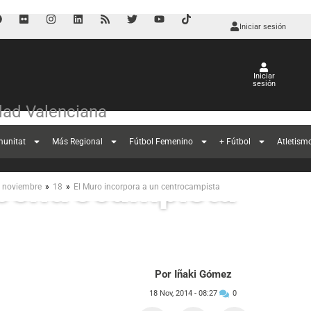
Iniciar sesión
Iniciar
sesión
ad Valenciana
munitat
Más Regional
Fútbol Femenino
+ Fútbol
Atletism
 centrocampista
»
»
noviembre
18
El Muro incorpora a un centrocampista
Por Iñaki Gómez
18 Nov, 2014 -
08:27
0