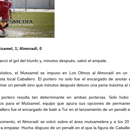
xamel, 1; Almoradí, 0
arcó el gol del triunfo y, minutos después, salvó el empate.
nóstico, el Mutxamel se impuso en Los Olmos al Almoradí en un p
meta local Caballero. El portero no solo fue el encargado de anotar e
rmar un penalti sino que minutos después detuvo una pena máxima al ri
portero resulta tan determinante en ambas porterías. Solo hubo 
tos para el Mutxamel, equipo que apura sus opciones de permanenc
lero fue el encargado de batir a Tur en el lanzamiento de un penalti e
momento, el Almoradí se volcó sobre el área mutxamelera y a los 20 
a empatar. Hucha dispuso de un penalti en el que la figura de Caballe