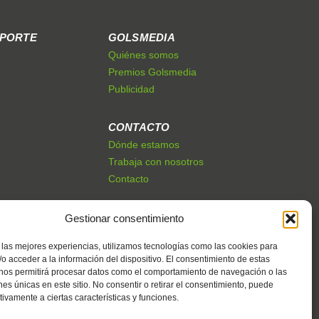
EPORTE
GOLSMEDIA
Quiénes somos
Premios Golsmedia
Publicidad
CONTACTO
Dónde estamos
Trabaja con nosotros
Contacto
Gestionar consentimiento
 las mejores experiencias, utilizamos tecnologías como las cookies para
o acceder a la información del dispositivo. El consentimiento de estas
 nos permitirá procesar datos como el comportamiento de navegación o las
ones únicas en este sitio. No consentir o retirar el consentimiento, puede
tivamente a ciertas características y funciones.