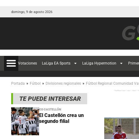
domingo, 9 de agosto 2026
Cab
Votaciones
LaLiga EA Sports
LaLiga Hypermotion
Prime
ant
»
»
»
Portada
Fútbol
Divisiones regionales
Fútbol Regional Comunidad Va
TE PUEDE INTERESAR
CD CASTELLÓN
El Castellón crea un
segundo filial