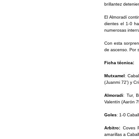
brillantez deteni
El Almoradí cont
dientes el 1-0 h
numerosas interru
Con esta sorpren
de ascenso. Por s
Ficha técnica:
Mutxamel
: Cabal
(Juanmi 72’) y Cri
Almoradi
: Tur, 
Valentín (Aarón 75
Goles
: 1-0 Cabal
Arbitro:
Coves Pa
amarillas a Cabal