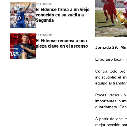
CD ELDENSE
El Eldense firma a un viejo
conocido en su vuelta a
Segunda
CD ELDENSE
El Eldense renueva a una
pieza clave en el ascenso
Jornada 29.- Mut
El portero local m
Contra todo pro
indiscutible: el 
equipo al transfo
Pocas veces un 
importantes pun
guardameta. Cabal
A partir de ese 
mejor ocasión par