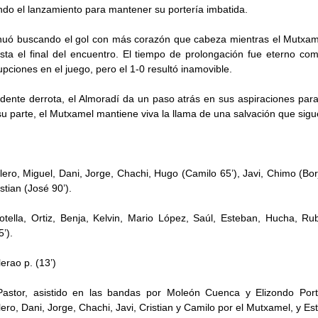
endo el lanzamiento para mantener su portería imbatida.
inuó buscando el gol con más corazón que cabeza mientras el Mutxam
asta el final del encuentro. El tiempo de prolongación fue eterno c
pciones en el juego, pero el 1-0 resultó inamovible.
dente derrota, el Almoradí da un paso atrás en sus aspiraciones par
u parte, el Mutxamel mantiene viva la llama de una salvación que sig
lero, Miguel, Dani, Jorge, Chachi, Hugo (Camilo 65’), Javi, Chimo (Bor
stian (José 90’).
Botella, Ortiz, Benja, Kelvin, Mario López, Saúl, Esteban, Hucha, R
’).
lerao p. (13’)
stor, asistido en las bandas por Moleón Cuenca y Elizondo Portel
lero, Dani, Jorge, Chachi, Javi, Cristian y Camilo por el Mutxamel, y Es