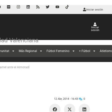
Iniciar sesión
Iniciar
sesión
ad Valenciana
nfo del Mutxamel
munitat
Más Regional
Fútbol Femenino
+ Fútbol
Atletism
xamel ante el Almoradí
12 Abr, 2014 -
16:43
0