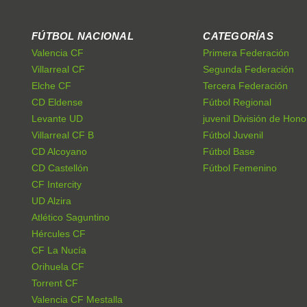
FÚTBOL NACIONAL
CATEGORÍAS
Valencia CF
Primera Federación
Villarreal CF
Segunda Federación
Elche CF
Tercera Federación
CD Eldense
Fútbol Regional
Levante UD
juvenil División de Hono
Villarreal CF B
Fútbol Juvenil
CD Alcoyano
Fútbol Base
CD Castellón
Fútbol Femenino
CF Intercity
UD Alzira
Atlético Saguntino
Hércules CF
CF La Nucía
Orihuela CF
Torrent CF
Valencia CF Mestalla