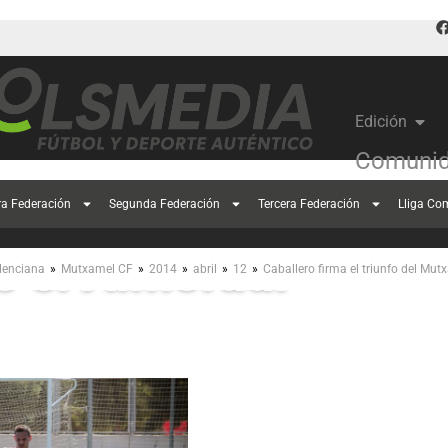
Edición
Comunid
allero firma el triu
ra Federación
Segunda Federación
Tercera Federación
Lliga Co
e el Almoradí
»
»
»
»
»
lenciana
Mutxamel CF
2014
abril
12
Caballero firma el triunfo del Mut