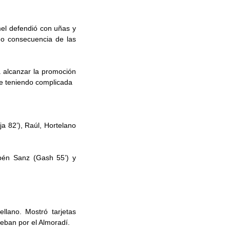
el defendió con uñas y
omo consecuencia de las
a alcanzar la promoción
ue teniendo complicada
ja 82’), Raúl, Hortelano
ubén Sanz (Gash 55’) y
lano. Mostró tarjetas
teban por el Almoradí.