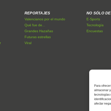
REPORTAJES
NO SÓLO D
Valencianos por el mundo
E-Sports
Qué fue de...
Tecnología
Grandes Hazañas
Encuestas
Futuras estrellas
r
Viral
Para ofrecer
almacenar y/
tecnologías
identificaci
afectar nega