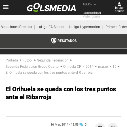
Edición
Iniciar
sesión
Comunidad 
Valenciana
Votaciones Premios
LaLiga EA Sports
LaLiga Hypermotion
Primera Fede
RESUTADOS
»
»
»
Portada
Fútbol
Segunda Federación
»
»
»
»
»
Segunda Federación Grupo Cuarto
Orihuela CF
2014
marzo
16
El Orihuela se queda con los tres puntos ante el Ribarroja
El Orihuela se queda con los tres puntos
ante el Ribarroja
16 Mar, 2014 -
19:58
0