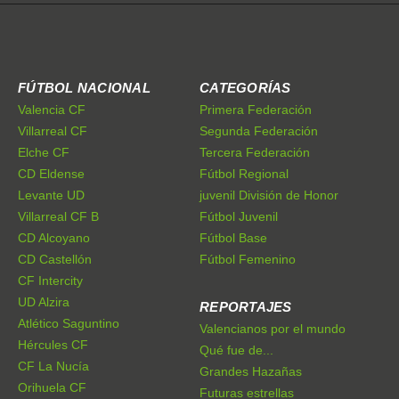
FÚTBOL NACIONAL
CATEGORÍAS
Valencia CF
Primera Federación
Villarreal CF
Segunda Federación
Elche CF
Tercera Federación
CD Eldense
Fútbol Regional
Levante UD
juvenil División de Honor
Villarreal CF B
Fútbol Juvenil
CD Alcoyano
Fútbol Base
CD Castellón
Fútbol Femenino
CF Intercity
UD Alzira
REPORTAJES
Atlético Saguntino
Valencianos por el mundo
Hércules CF
Qué fue de...
CF La Nucía
Grandes Hazañas
Orihuela CF
Futuras estrellas