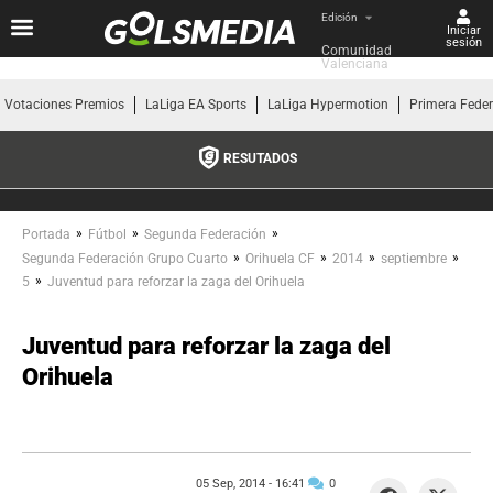
Edición
Iniciar
sesión
Comunidad 
Valenciana
Votaciones Premios
LaLiga EA Sports
LaLiga Hypermotion
Primera Fede
RESUTADOS
»
»
»
Portada
Fútbol
Segunda Federación
»
»
»
»
Segunda Federación Grupo Cuarto
Orihuela CF
2014
septiembre
»
5
Juventud para reforzar la zaga del Orihuela
Juventud para reforzar la zaga del
Orihuela
05 Sep, 2014 -
16:41
0