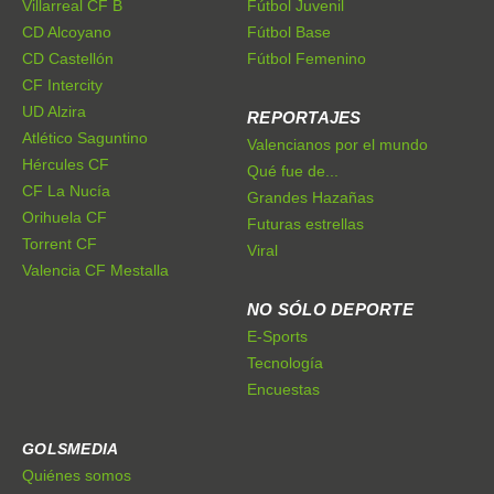
Villarreal CF B
Fútbol Juvenil
CD Alcoyano
Fútbol Base
CD Castellón
Fútbol Femenino
CF Intercity
UD Alzira
REPORTAJES
Atlético Saguntino
Valencianos por el mundo
Hércules CF
Qué fue de...
CF La Nucía
Grandes Hazañas
Orihuela CF
Futuras estrellas
Torrent CF
Viral
Valencia CF Mestalla
NO SÓLO DEPORTE
E-Sports
Tecnología
Encuestas
GOLSMEDIA
Quiénes somos