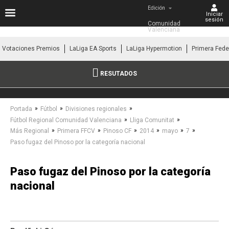
Edición
Iniciar
sesión
Comunidad 
Valenciana
Votaciones Premios
LaLiga EA Sports
LaLiga Hypermotion
Primera Fede
RESUTADOS
»
»
»
Portada
Fútbol
Divisiones regionales
»
»
Fútbol Regional Comunidad Valenciana
Lliga Comunitat
»
»
»
»
»
»
Más Regional
Primera FFCV
Pinoso CF
2014
mayo
7
Paso fugaz del Pinoso por la categoría nacional
Paso fugaz del Pinoso por la categoría
nacional