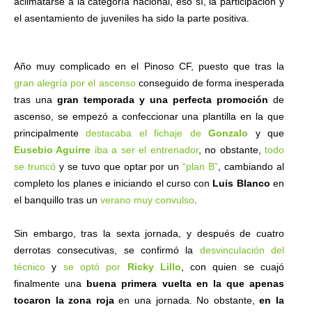
aclimatarse a la categoría nacional, eso sí, la participación y
el asentamiento de juveniles ha sido la parte positiva.
Año muy complicado en el Pinoso CF, puesto que tras la
gran alegría por el ascenso
conseguido de forma inesperada
tras una
gran temporada y una perfecta promoción
de
ascenso, se empezó a confeccionar una plantilla en la que
principalmente
destacaba el fichaje de
Gonzalo
y que
Eusebio Aguirre
iba a ser el entrenador
, no obstante,
todo
se truncó
y se tuvo que optar por un
“plan B”
, cambiando al
completo los planes e iniciando el curso con
Luis Blanco
en
el banquillo tras un
verano muy convulso
.
Sin embargo, tras la sexta jornada, y después de cuatro
derrotas consecutivas, se confirmó la
desvinculación del
técnico
y
se optó por
Ricky Lillo
, con quien se cuajó
finalmente una
buena primera vuelta en la que apenas
tocaron la zona roja
en una jornada. No obstante,
en la