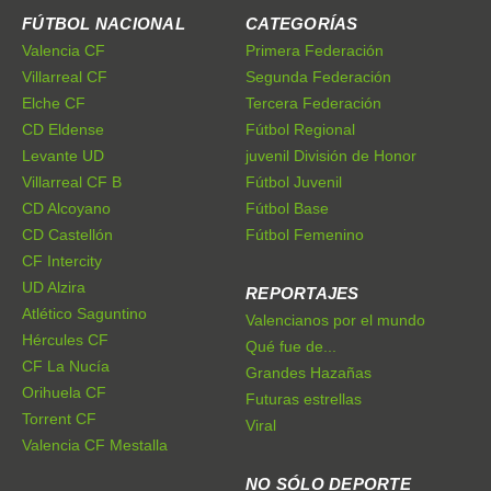
Valencia CF
Primera Federación
Villarreal CF
Segunda Federación
Elche CF
Tercera Federación
CD Eldense
Fútbol Regional
Levante UD
juvenil División de Honor
Villarreal CF B
Fútbol Juvenil
CD Alcoyano
Fútbol Base
CD Castellón
Fútbol Femenino
CF Intercity
UD Alzira
REPORTAJES
Atlético Saguntino
Valencianos por el mundo
Hércules CF
Qué fue de...
CF La Nucía
Grandes Hazañas
Orihuela CF
Futuras estrellas
Torrent CF
Viral
Valencia CF Mestalla
NO SÓLO DEPORTE
E-Sports