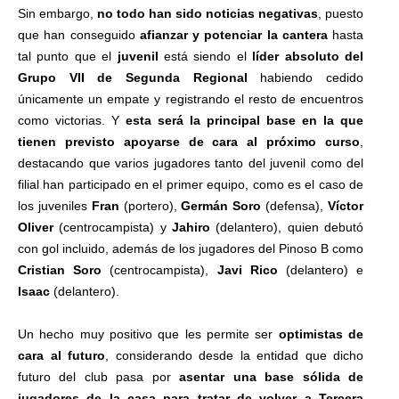
Sin embargo,
no todo han sido noticias negativas
, puesto
que han conseguido
afianzar y potenciar la cantera
hasta
tal punto que el
juvenil
está siendo el
líder absoluto del
Grupo VII de Segunda Regional
habiendo cedido
únicamente un empate y registrando el resto de encuentros
como victorias. Y
esta será la principal base en la que
tienen previsto apoyarse de cara al próximo curso
,
destacando que varios jugadores tanto del juvenil como del
filial han participado en el primer equipo, como es el caso de
los juveniles
Fran
(portero),
Germán Soro
(defensa),
Víctor
Oliver
(centrocampista) y
Jahiro
(delantero), quien debutó
con gol incluido, además de los jugadores del Pinoso B como
Cristian Soro
(centrocampista),
Javi Rico
(delantero) e
Isaac
(delantero).
Un hecho muy positivo que les permite ser
optimistas de
cara al futuro
, considerando desde la entidad que dicho
futuro del club pasa por
asentar una base sólida de
jugadores de la casa para tratar de volver a Tercera