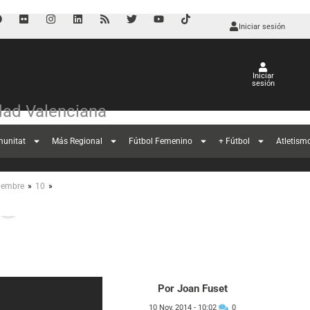
Iniciar sesión
Iniciar
sesión
ad Valenciana
munitat
Más Regional
Fútbol Femenino
+ Fútbol
Atletism
entre el Santa
»
»
iembre
10
se
Por Joan Fuset
10 Nov, 2014 -
10:02
0