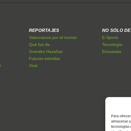
REPORTAJES
NO SÓLO D
Valencianos por el mundo
E-Sports
Qué fue de...
Tecnología
Grandes Hazañas
Encuestas
Futuras estrellas
r
Viral
Para ofrecer
almacenar y/
tecnologías