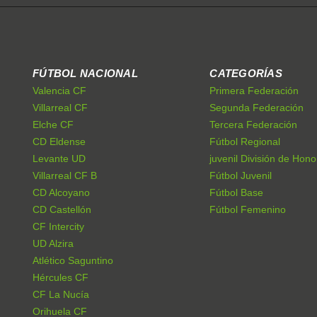
FÚTBOL NACIONAL
CATEGORÍAS
Valencia CF
Primera Federación
Villarreal CF
Segunda Federación
Elche CF
Tercera Federación
CD Eldense
Fútbol Regional
Levante UD
juvenil División de Hono
Villarreal CF B
Fútbol Juvenil
CD Alcoyano
Fútbol Base
CD Castellón
Fútbol Femenino
CF Intercity
UD Alzira
Atlético Saguntino
Hércules CF
CF La Nucía
Orihuela CF