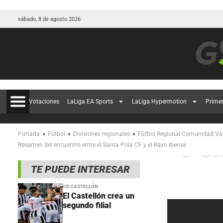
sábado, 8 de agosto 2026
Votaciones
LaLiga EA Sports
LaLiga Hypermotion
Prime
Res
»
»
»
Portada
Fútbol
Divisiones regionales
Fútbol Regional Comunidad Va
Pol
Resumen del encuentro entre el Santa Pola CF y el Rayo Ibense
TE PUEDE INTERESAR
CD CASTELLÓN
El Castellón crea un
segundo filial