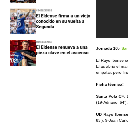
CD ELDENSE
El Eldense firma a un viejo
conocido en su vuelta a
Segunda
CD ELDENSE
El Eldense renueva a una
Jornada 10.-
San
pieza clave en el ascenso
El Rayo Ibense s
Elías abrió el ma
empatar, pero fina
Ficha técnica:
Santa
Pola
CF
: 
(19-Adriano, 64’)
UD
Rayo
Ibens
83’), 9-Juan Carl