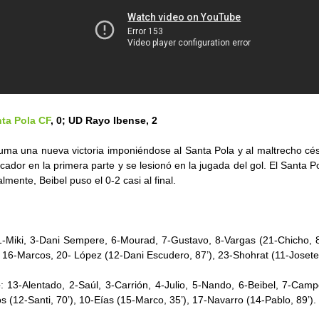
ta Pola CF
, 0; UD Rayo Ibense, 2
uma una nueva victoria imponiéndose al Santa Pola y al maltrecho cé
rcador en la primera parte y se lesionó en la jugada del gol. El Santa 
lmente, Beibel puso el 0-2 casi al final.
1-Miki, 3-Dani Sempere, 6-Mourad, 7-Gustavo, 8-Vargas (21-Chicho, 
, 16-Marcos, 20- López (12-Dani Escudero, 87’), 23-Shohrat (11-Josete,
e
: 13-Alentado, 2-Saúl, 3-Carrión, 4-Julio, 5-Nando, 6-Beibel, 7-Cam
os (12-Santi, 70’), 10-Eías (15-Marco, 35’), 17-Navarro (14-Pablo, 89’).