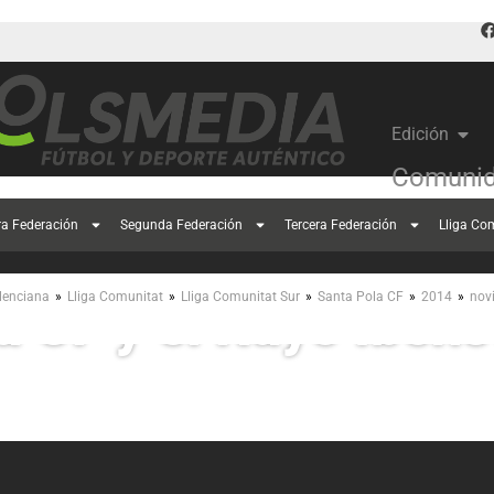
Edición
Comunid
ra Federación
Segunda Federación
Tercera Federación
Lliga Co
umen del encuentro 
»
»
»
»
»
lenciana
Lliga Comunitat
Lliga Comunitat Sur
Santa Pola CF
2014
nov
a CF y el Rayo Iben