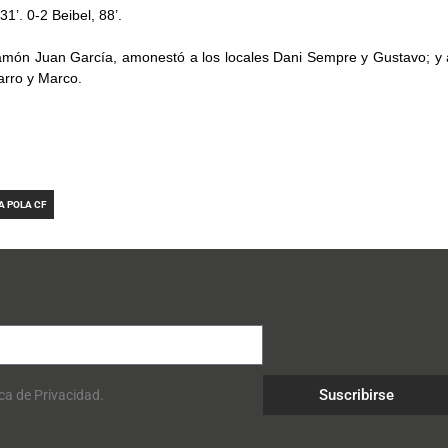
 31’. 0-2 Beibel, 88’.
amón Juan García, amonestó a los locales Dani Sempre y Gustavo; y a 
arro y Marco.
A POLA CF
Suscribirse
ica de Privacidad.