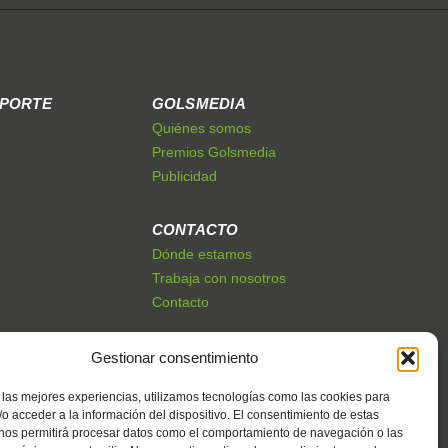
EPORTE
GOLSMEDIA
Quiénes somos
Premios Golsmedia
Publicidad
CONTACTO
Dónde estamos
Trabaja con nosotros
Contacto
Gestionar consentimiento
 las mejores experiencias, utilizamos tecnologías como las cookies para
o acceder a la información del dispositivo. El consentimiento de estas
 nos permitirá procesar datos como el comportamiento de navegación o las