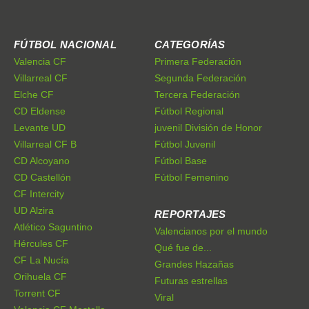
FÚTBOL NACIONAL
CATEGORÍAS
Valencia CF
Primera Federación
Villarreal CF
Segunda Federación
Elche CF
Tercera Federación
CD Eldense
Fútbol Regional
Levante UD
juvenil División de Honor
Villarreal CF B
Fútbol Juvenil
CD Alcoyano
Fútbol Base
CD Castellón
Fútbol Femenino
CF Intercity
UD Alzira
REPORTAJES
Atlético Saguntino
Valencianos por el mundo
Hércules CF
Qué fue de...
CF La Nucía
Grandes Hazañas
Orihuela CF
Futuras estrellas
Torrent CF
Viral