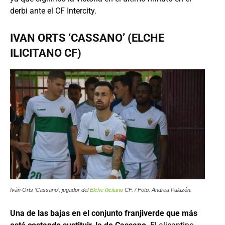
derbi ante el CF Intercity.
IVAN ORTS ‘CASSANO’ (ELCHE
ILICITANO CF)
Iván Orts ‘Cassano’, jugador del
Elche Ilicitano
CF. / Foto: Andrea Palazón.
Una de las bajas en el conjunto franjiverde que más