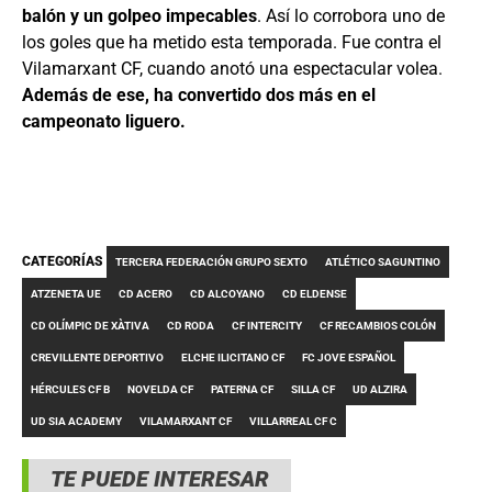
balón y un golpeo impecables
. Así lo corrobora uno de
los goles que ha metido esta temporada. Fue contra el
Vilamarxant CF, cuando anotó una espectacular volea.
Además de ese, ha convertido dos más en el
campeonato liguero.
CATEGORÍAS
TERCERA FEDERACIÓN GRUPO SEXTO
ATLÉTICO SAGUNTINO
ATZENETA UE
CD ACERO
CD ALCOYANO
CD ELDENSE
CD OLÍMPIC DE XÀTIVA
CD RODA
CF INTERCITY
CF RECAMBIOS COLÓN
CREVILLENTE DEPORTIVO
ELCHE ILICITANO CF
FC JOVE ESPAÑOL
HÉRCULES CF B
NOVELDA CF
PATERNA CF
SILLA CF
UD ALZIRA
UD SIA ACADEMY
VILAMARXANT CF
VILLARREAL CF C
TE PUEDE INTERESAR