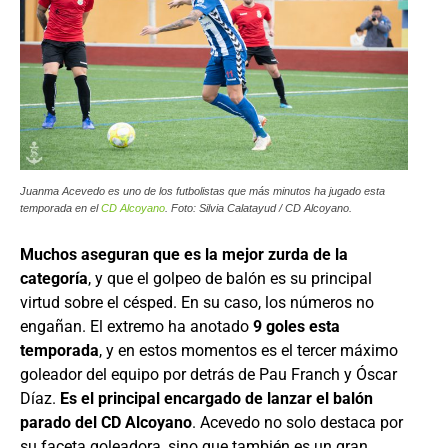
Juanma Acevedo es uno de los futbolistas que más minutos ha jugado esta
temporada en el
CD Alcoyano
. Foto: Silvia Calatayud / CD Alcoyano.
Muchos aseguran que es la mejor zurda de la
categoría
, y que el golpeo de balón es su principal
virtud sobre el césped. En su caso, los números no
engañan. El extremo ha anotado
9 goles esta
temporada
, y en estos momentos es el tercer máximo
goleador del equipo por detrás de Pau Franch y Óscar
Díaz.
Es el principal encargado de lanzar el balón
parado del CD Alcoyano
. Acevedo no solo destaca por
su faceta goleadora, sino que también es un gran