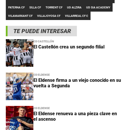
PATERNA CF
SILLA CF
TORRENT CF
UD ALZIRA
UD SIA ACADEMY
VILAMARXANT CF
VILLAJOYOSA CF
VILLARREAL CF C
TE PUEDE INTERESAR
CD CASTELLÓN
El Castellón crea un segundo filial
CD ELDENSE
El Eldense firma a un viejo conocido en su
vuelta a Segunda
CD ELDENSE
El Eldense renueva a una pieza clave en
el ascenso