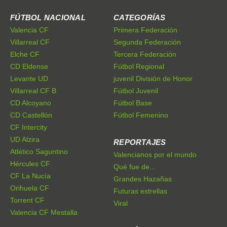
FÚTBOL NACIONAL
CATEGORÍAS
Valencia CF
Primera Federación
Villarreal CF
Segunda Federación
Elche CF
Tercera Federación
CD Eldense
Fútbol Regional
Levante UD
juvenil División de Honor
Villarreal CF B
Fútbol Juvenil
CD Alcoyano
Fútbol Base
CD Castellón
Fútbol Femenino
CF Intercity
UD Alzira
REPORTAJES
Atlético Saguntino
Valencianos por el mundo
Hércules CF
Qué fue de...
CF La Nucía
Grandes Hazañas
Orihuela CF
Futuras estrellas
Torrent CF
Viral
Valencia CF Mestalla