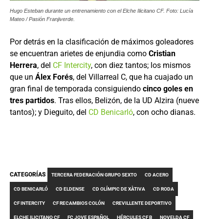
Hugo Esteban durante un entrenamiento con el Elche Ilicitano CF. Foto: Lucía
Mateo / Pasión Franjiverde.
Por detrás en la clasificación de máximos goleadores
se encuentran arietes de enjundia como
Cristian
Herrera
, del
CF Intercity
, con diez tantos; los mismos
que un
Álex Forés
, del Villarreal C, que ha cuajado un
gran final de temporada consiguiendo
cinco goles en
tres partidos
. Tras ellos, Belizón, de la UD Alzira (nueve
tantos); y Dieguito, del
CD Benicarló
, con ocho dianas.
CATEGORÍAS
TERCERA FEDERACIÓN GRUPO SEXTO
CD ACERO
CD BENICARLÓ
CD ELDENSE
CD OLÍMPIC DE XÀTIVA
CD RODA
CF INTERCITY
CF RECAMBIOS COLÓN
CREVILLENTE DEPORTIVO
ELCHE ILICITANO CF
FC JOVE ESPAÑOL
HÉRCULES CF B
NOVELDA CF