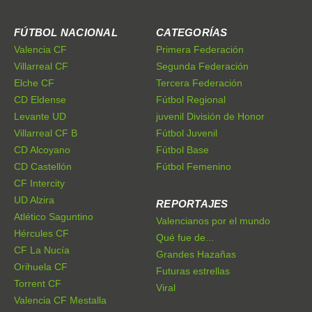
FÚTBOL NACIONAL
CATEGORÍAS
Valencia CF
Primera Federación
Villarreal CF
Segunda Federación
Elche CF
Tercera Federación
CD Eldense
Fútbol Regional
Levante UD
juvenil División de Honor
Villarreal CF B
Fútbol Juvenil
CD Alcoyano
Fútbol Base
CD Castellón
Fútbol Femenino
CF Intercity
UD Alzira
REPORTAJES
Atlético Saguntino
Valencianos por el mundo
Hércules CF
Qué fue de...
CF La Nucía
Grandes Hazañas
Orihuela CF
Futuras estrellas
Torrent CF
Viral
Valencia CF Mestalla