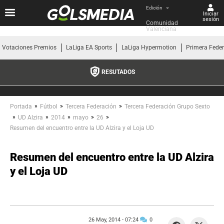
Edición
Iniciar
sesión
Comunidad 
Valenciana
Votaciones Premios
LaLiga EA Sports
LaLiga Hypermotion
Primera Fede
RESUTADOS
»
»
»
Portada
Fútbol
Tercera Federación
Tercera Federación Grupo Sexto
»
»
»
»
»
UD Alzira
2014
mayo
26
Resumen del encuentro entre la UD Alzira y el Loja UD
Resumen del encuentro entre la UD Alzira
y el Loja UD
26 May, 2014 -
07:24
0