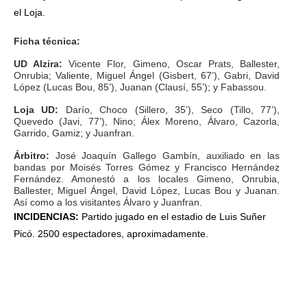
el Loja.
Ficha técnica:
UD Alzira:
Vicente Flor, Gimeno, Oscar Prats, Ballester,
Onrubia; Valiente, Miguel Ángel (Gisbert, 67’), Gabri, David
López (Lucas Bou, 85’), Juanan (Clausí, 55’); y Fabassou.
Loja UD:
Darío, Choco (Sillero, 35’), Seco (Tillo, 77’),
Quevedo (Javi, 77’), Nino; Álex Moreno, Álvaro, Cazorla,
Garrido, Gamiz; y Juanfran.
Árbitro:
José Joaquín Gallego Gambín, auxiliado en las
bandas por Moisés Torres Gómez y Francisco Hernández
Fernández. Amonestó a los locales Gimeno, Onrubia,
Ballester, Miguel Ángel, David López, Lucas Bou y Juanan.
Así como a los visitantes Álvaro y Juanfran.
INCIDENCIAS:
Partido jugado en el estadio de Luis Suñer
Picó. 2500 espectadores, aproximadamente.