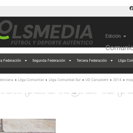
Edición
Comunid
ra Federación
Segunda Federación
Tercera Federación
Lliga Co
At.Carcaixent busca 
»
»
»
»
»
lenciana
Lliga Comunitat
Lliga Comunitat Sur
UD Carcaixent
2014
ma
ción para lograr la 