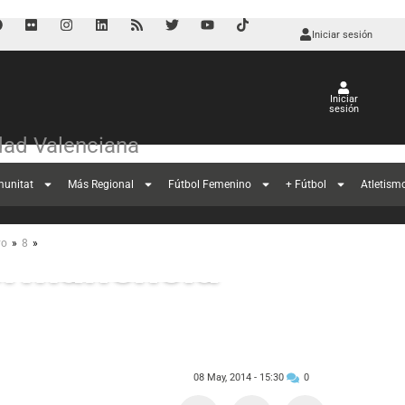
Iniciar sesión
Iniciar
sesión
ad Valenciana
munitat
Más Regional
Fútbol Femenino
+ Fútbol
Atletism
el apoyo de su
»
»
yo
8
permanencia
08 May, 2014 -
15:30
0