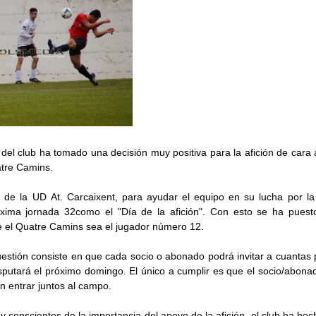
a del club ha tomado una decisión muy positiva para la afición de cara 
atre Camins.
va de la UD At. Carcaixent, para ayudar el equipo en su lucha por la
róxima jornada 32como el "Día de la afición". Con esto se ha pue
ue el Quatre Camins sea el jugador número 12.
cuestión consiste en que cada socio o abonado podrá invitar a cuantas
sputará el próximo domingo. El único a cumplir es que el socio/abona
en entrar juntos al campo.
 conscientes de la importancia del apoyo de la afición, el club ha hec