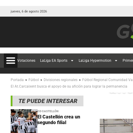
jueves, 6 de agosto 2026
Votaciones
LaLiga EA Sports
LaLiga Hypermotion
Prime
El 
»
»
»
Portada
Fútbol
Divisiones regionales
Fútbol Regional Comunidad Va
afi
El At.Carcaixent busca el apoyo de su afición para lograr la permanencia
TE PUEDE INTERESAR
CD CASTELLÓN
El Castellón crea un
segundo filial