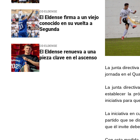
CD ELDENSE
El Eldense firma a un viejo
conocido en su vuelta a
Segunda
CD ELDENSE
El Eldense renueva a una
pieza clave en el ascenso
La junta directiv
jornada en el Qu
La junta directi
establecer la p
iniciativa para q
La iniciativa en 
partido que se di
que él invite deb
Con esta medida y