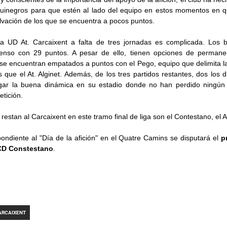
quinegros para que estén al lado del equipo en estos momentos en q
lvación de los que se encuentra a pocos puntos.
la UD At. Carcaixent a falta de tres jornadas es complicada. Los 
enso con 29 puntos. A pesar de ello, tienen opciones de perman
 se encuentran empatados a puntos con el Pego, equipo que delimita 
que el At. Alginet. Además, de los tres partidos restantes, dos los 
gar la buena dinámica en su estadio donde no han perdido ningún 
etición.
 restan al Carcaixent en este tramo final de liga son el Contestano, el 
pondiente al "Día de la afición" en el Quatre Camins se disputará el
p
CD Constestano
.
ARCAIXENT