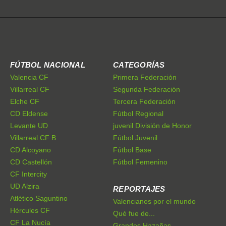
FÚTBOL NACIONAL
CATEGORÍAS
Valencia CF
Primera Federación
Villarreal CF
Segunda Federación
Elche CF
Tercera Federación
CD Eldense
Fútbol Regional
Levante UD
juvenil División de Honor
Villarreal CF B
Fútbol Juvenil
CD Alcoyano
Fútbol Base
CD Castellón
Fútbol Femenino
CF Intercity
UD Alzira
REPORTAJES
Atlético Saguntino
Valencianos por el mundo
Hércules CF
Qué fue de...
CF La Nucía
Grandes Hazañas