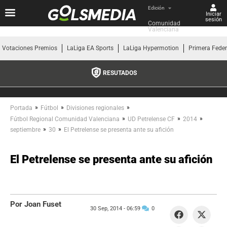
Edición
Iniciar
sesión
Comunidad 
Valenciana
Votaciones Premios
LaLiga EA Sports
LaLiga Hypermotion
Primera Fede
RESUTADOS
»
»
»
Portada
Fútbol
Divisiones regionales
»
»
»
Fútbol Regional Comunidad Valenciana
UD Petrelense CF
2014
»
»
septiembre
30
El Petrelense se presenta ante su afición
El Petrelense se presenta ante su afición
Por Joan Fuset
30 Sep, 2014 -
06:59
0