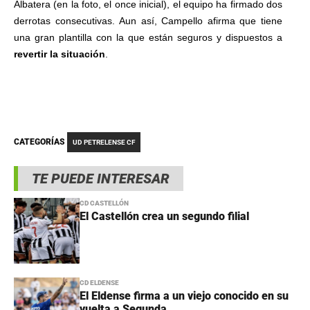
Albatera (en la foto, el once inicial), el equipo ha firmado dos
derrotas consecutivas.
Aun así, Campello afirma que tiene
una gran plantilla con la que están seguros y dispuestos a
revertir
la
situación
.
CATEGORÍAS
UD PETRELENSE CF
TE PUEDE INTERESAR
CD CASTELLÓN
El Castellón crea un segundo filial
CD ELDENSE
El Eldense firma a un viejo conocido en su
vuelta a Segunda