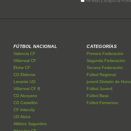
He leído y acepto la Polít
FÚTBOL NACIONAL
CATEGORÍAS
Valencia CF
Primera Federación
Villarreal CF
Segunda Federación
Elche CF
Tercera Federación
CD Eldense
Fútbol Regional
Levante UD
juvenil División de Hono
Villarreal CF B
Fútbol Juvenil
CD Alcoyano
Fútbol Base
CD Castellón
Fútbol Femenino
CF Intercity
UD Alzira
Atlético Saguntino
Hércules CF