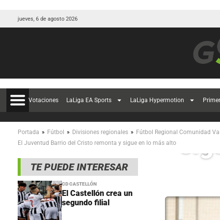
jueves, 6 de agosto 2026
Votaciones
LaLiga EA Sports
LaLiga Hypermotion
Prime
El 
»
»
»
Portada
Fútbol
Divisiones regionales
Fútbol Regional Comunidad Va
sig
El Juventud Barrio del Cristo remonta y sigue en lo más alto
TE PUEDE INTERESAR
CD CASTELLÓN
El Castellón crea un
segundo filial