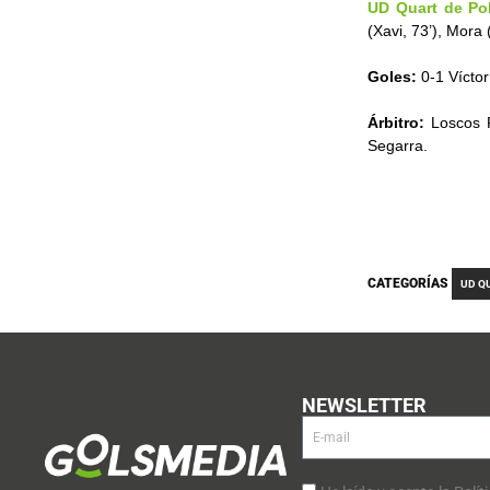
UD Quart de Po
(Xavi, 73’), Mora 
Goles:
0-1 Víctor
Árbitro:
Loscos P
Segarra.
CATEGORÍAS
UD Q
NEWSLETTER