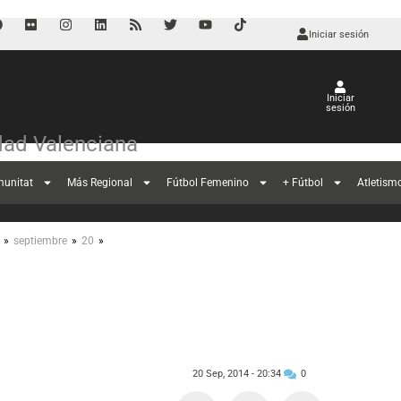
Iniciar sesión
Iniciar
sesión
ad Valenciana
munitat
Más Regional
Fútbol Femenino
+ Fútbol
Atletism
Cristo remonta y
»
»
»
septiembre
20
20 Sep, 2014 -
20:34
0