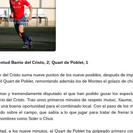
ntud Barrio del Cristo, 2; Quart de Poblet, 1
io del Cristo suma nueve puntos de los nueve posibles, después de im
cil Quart de Poblet, remontando además los de Montes el golazo de chil
nso y tremendamente disputado el que han podido gozar los espect
rrio del Cristo. Tras unos primeros minutos de respeto mutuo, Xaume,
o una buena oportunidad para el combinado local. Con el paso de los mi
ado sobre el campo, que sabía a lo que jugar para tratar de frenar 
 hombres como Soler o Chus.
tad, a los nueve minutos, el Quart de Poblet ha golpeado primero con