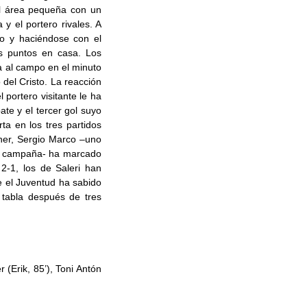
el área pequeña con un
y el portero rivales. A
no y haciéndose con el
es puntos en casa. Los
da al campo en el minuto
 del Cristo. La reacción
l portero visitante le ha
te y el tercer gol suyo
ta en los tres partidos
ner, Sergio Marco –uno
sta campaña- ha marcado
2-1, los de Saleri han
ue el Juventud ha sabido
tabla después de tres
r (Erik, 85’), Toni Antón