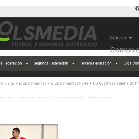
Edición
Comunid
ra Federación
Segunda Federación
Tercera Federación
Lliga Co
Juventud Barrio del 
»
»
»
»
lenciana
Lliga Comunitat
Lliga Comunitat Norte
UD Quart de Poblet
2014
ue en lo más alto