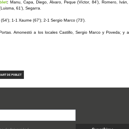
blet
:
Manu, Capa, Diego, Álvaro, Peque (Víctor, 84’), Romero, Iván, V
(Luisma, 61’), Segarra.
 (54’); 1-1 Xaume (67’); 2-1 Sergio Marco (73’).
ortas. Amonestó a los locales Castillo, Sergio Marco y Poveda; y a 
UART DE POBLET