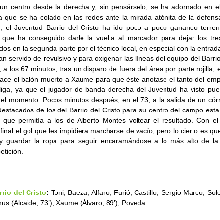
un centro desde la derecha y, sin pensárselo, se ha adornado en 
 que se ha colado en las redes ante la mirada atónita de la defensa 
1, el Juventud Barrio del Cristo ha ido poco a poco ganando terre
 que ha conseguido darle la vuelta al marcador para dejar los tr
dos en la segunda parte por el técnico local, en especial con la entra
n servido de revulsivo y para oxigenar las líneas del equipo del Barrio
, a los 67 minutos, tras un disparo de fuera del área por parte rojilla, e
hace el balón muerto a Xaume para que éste anotase el tanto del empa
liga, ya que el jugador de banda derecha del Juventud ha visto puer
 el momento. Pocos minutos después, en el 73, a la salida de un cór
 destacados de los del Barrio del Cristo para su centro del campo e
 que permitía a los de Alberto Montes voltear el resultado. Con el 
final el gol que les impidiera marcharse de vacío, pero lo cierto es q
y guardar la ropa para seguir encaramándose a lo más alto de la 
etición.
rio del Cristo
:
Toni, Baeza, Alfaro, Furió, Castillo, Sergio Marco, Sole
hus (Alcaide, 73’), Xaume (Álvaro, 89’), Poveda.