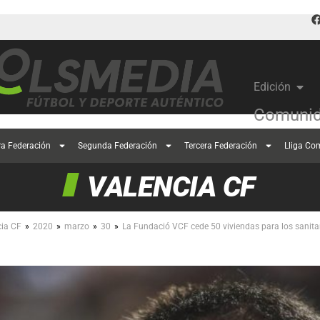
Edición
Comunid
ra Federación
Segunda Federación
Tercera Federación
Lliga Co
VALENCIA CF
»
»
»
»
cia CF
2020
marzo
30
La Fundació VCF cede 50 viviendas para los sanita