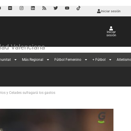
Iniciar sesión
Iniciar
sesión
ad Valenciana
munitat
Más Regional
Fútbol Femenino
+ Fútbol
Atletism
rios y Celades sufragará los gastos