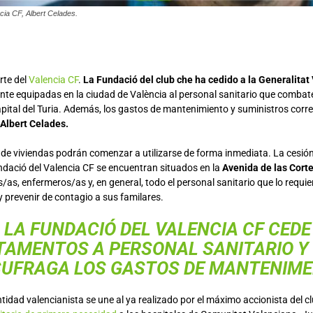
cia CF, Albert Celades.
rte del
Valencia CF
.
La Fundació del club che ha cedido a la Generalitat
te equipadas en la ciudad de València al personal sanitario que combate
apital del Turia. Además, los gastos de mantenimiento y suministros corre
Albert Celades.
 de viviendas podrán comenzar a utilizarse de forma inmediata. La cesión
ndació del Valencia CF se encuentran situados en la
Avenida de las Cort
/as, enfermeros/as y, en general, todo el personal sanitario que lo requiera
 prevenir de contagio a sus familares.
LA FUNDACIÓ DEL VALENCIA CF CEDE
TAMENTOS A PERSONAL SANITARIO Y
SUFRAGA LOS GASTOS DE MANTENIM
ntidad valencianista se une al ya realizado por el máximo accionista del c