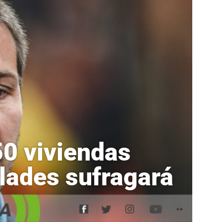
0 viviendas
elades sufragará