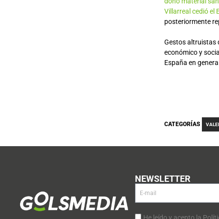
donó material san
Villarreal cedió e
posteriormente rep
Gestos altruistas 
económico y socia
España en general 
CATEGORÍAS
VALE
NEWSLETTER
He leído y acepto la Polít