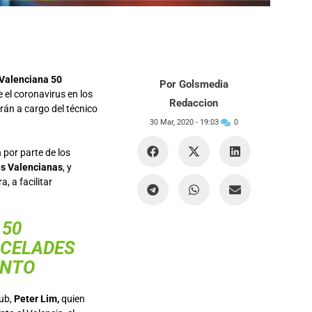
 Valenciana 50
Por Golsmedia
 el coronavirus en los
Redaccion
rán a cargo del técnico
30 Mar, 2020 -
19:03
0
 por parte de los
es Valencianas
, y
, a facilitar
 50
 CELADES
ENTO
lub,
Peter Lim,
quien