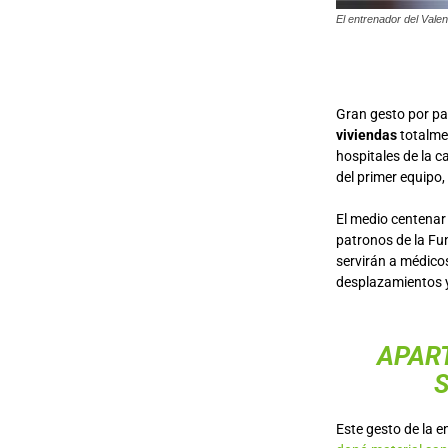
El entrenador del Valen
Gran gesto por pa
viviendas
totalmen
hospitales de la c
del primer equipo,
El medio centenar
patronos de la Fu
servirán a médicos
desplazamientos y
APAR
Este gesto de la e