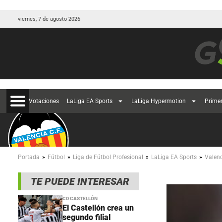
viernes, 7 de agosto 2026
Votaciones
LaLiga EA Sports
LaLiga Hypermotion
Prime
»
»
»
»
Portada
Fútbol
Liga de Fútbol Profesional
LaLiga EA Sports
Valen
TE PUEDE INTERESAR
CD CASTELLÓN
El Castellón crea un
segundo filial