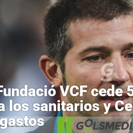
Fundació VCF cede 5
a los sanitarios y C
 gastos