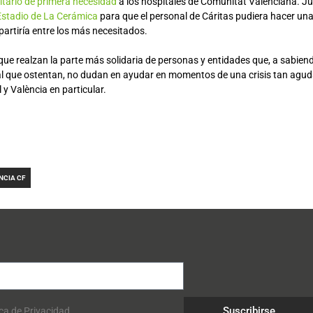
itario de primera necesidad
a los hospitales de Comunitat Valenciana. Jun
l Estadio de La Cerámica
para que el personal de Cáritas pudiera hacer un
artiría entre los más necesitados.
que realzan la parte más solidaria de personas y entidades que, a sabien
l que ostentan, no dudan en ayudar en momentos de una crisis tan agud
y València en particular.
NCIA CF
Suscribirse
ica de Privacidad.