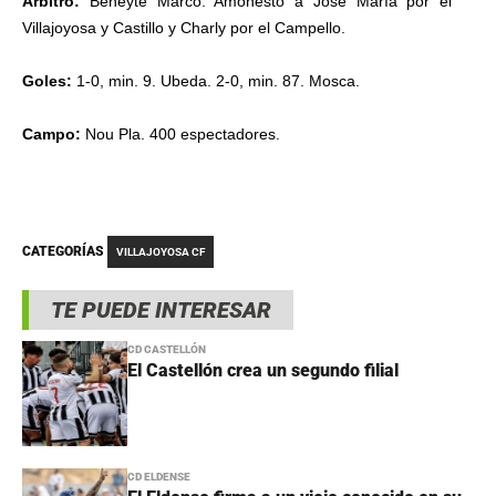
Árbitro:
Beneyte Marco. Amonestó a José María por el
Villajoyosa y Castillo y Charly por el Campello.
Goles:
1-0, min. 9. Ubeda. 2-0, min. 87. Mosca.
Campo:
Nou Pla. 400 espectadores.
CATEGORÍAS
VILLAJOYOSA CF
TE PUEDE INTERESAR
CD CASTELLÓN
El Castellón crea un segundo filial
CD ELDENSE