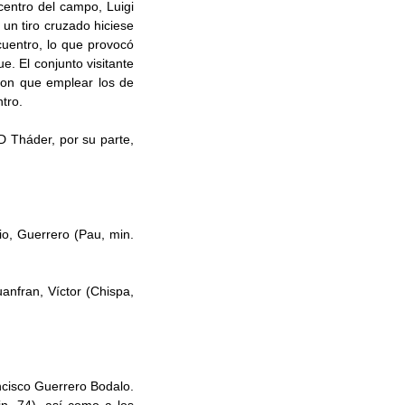
centro del campo, Luigi
un tiro cruzado hiciese
cuentro, lo que provocó
e. El conjunto visitante
eron que emplear los de
tro.
D Tháder, por su parte,
gio, Guerrero (Pau, min.
anfran, Víctor (Chispa,
ncisco Guerrero Bodalo.