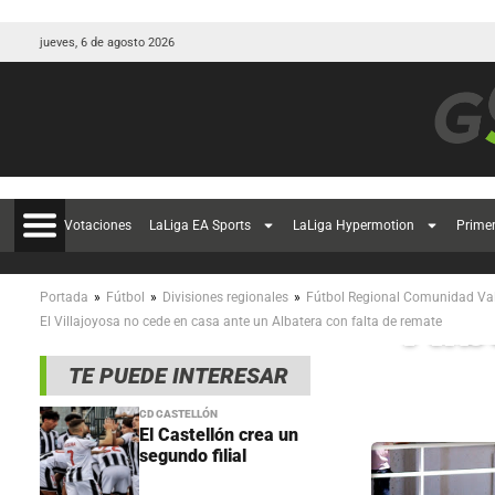
jueves, 6 de agosto 2026
Votaciones
LaLiga EA Sports
LaLiga Hypermotion
Prime
El 
»
»
»
Portada
Fútbol
Divisiones regionales
Fútbol Regional Comunidad Va
Alb
El Villajoyosa no cede en casa ante un Albatera con falta de remate
TE PUEDE INTERESAR
CD CASTELLÓN
El Castellón crea un
segundo filial