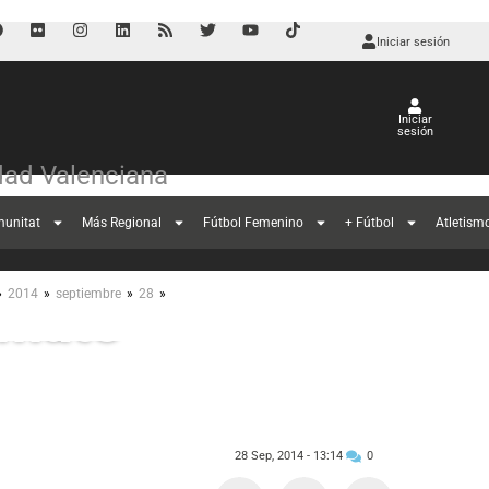
Iniciar sesión
Iniciar
sesión
ad Valenciana
munitat
Más Regional
Fútbol Femenino
+ Fútbol
Atletism
en casa ante un
»
»
»
»
2014
septiembre
28
emate
28 Sep, 2014 -
13:14
0