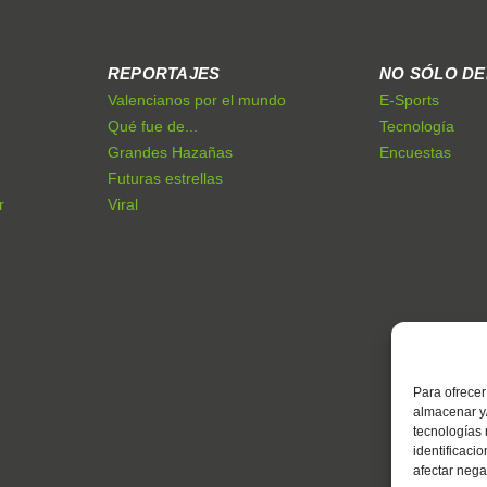
REPORTAJES
NO SÓLO D
Valencianos por el mundo
E-Sports
Qué fue de...
Tecnología
Grandes Hazañas
Encuestas
Futuras estrellas
r
Viral
Para ofrecer
almacenar y/
tecnologías
identificaci
afectar nega