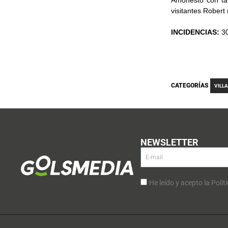
Amonestó con tarj
visitantes Robert
INCIDENCIAS:
3
CATEGORÍAS
VILL
NEWSLETTER
He leído y acepto la Polít