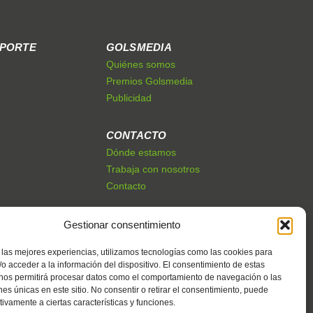
EPORTE
GOLSMEDIA
Quiénes somos
Premios Golsmedia
Publicidad
CONTACTO
Dónde estamos
Trabaja con nosotros
Contacto
Gestionar consentimiento
 las mejores experiencias, utilizamos tecnologías como las cookies para
o acceder a la información del dispositivo. El consentimiento de estas
 nos permitirá procesar datos como el comportamiento de navegación o las
ones únicas en este sitio. No consentir o retirar el consentimiento, puede
tivamente a ciertas características y funciones.