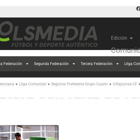
Edición
Comunid
ra Federación
Segunda Federación
Tercera Federación
Lliga Co
Villajoyosa no cede 
»
»
»
lenciana
Lliga Comunitat
Regional Preferente Grupo Cuarto
Villajoyosa CF
atera con falta de r