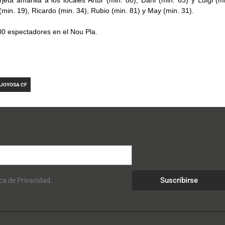
eta amarilla a los locales Artur (min. 80), Dani (min. 63) y Luigi (m
 (min. 19), Ricardo (min. 34), Rubio (min. 81) y May (min. 31).
00 espectadores en el Nou Pla.
AJOYOSA CF
Suscribirse
ica de Privacidad.