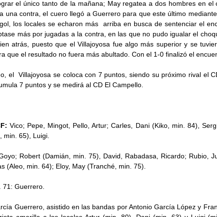
ograr el único tanto de la mañana; May regatea a dos hombres en el 
a una contra, el cuero llegó a Guerrero para que este último mediante 
 gol, los locales se echaron más arriba en busca de sentenciar el en
ptase más por jugadas a la contra, en las que no pudo igualar el choqu
ien atrás, puesto que el Villajoyosa fue algo más superior y se tuvi
a que el resultado no fuera más abultado. Con el 1-0 finalizó el encuen
o, el Villajoyosa se coloca con 7 puntos, siendo su próximo rival el C
umula 7 puntos y se medirá al CD El Campello.
CF:
Vico; Pepe, Mingot, Pello, Artur; Carles, Dani (Kiko, min. 84), Ser
, min. 65), Luigi.
Goyo; Robert (Damián, min. 75), David, Rabadasa, Ricardo; Rubio, Ju
s (Aleo, min. 64); Eloy, May (Tranché, min. 75).
. 71: Guerrero.
arcía Guerrero, asistido en las bandas por Antonio García López y Fra