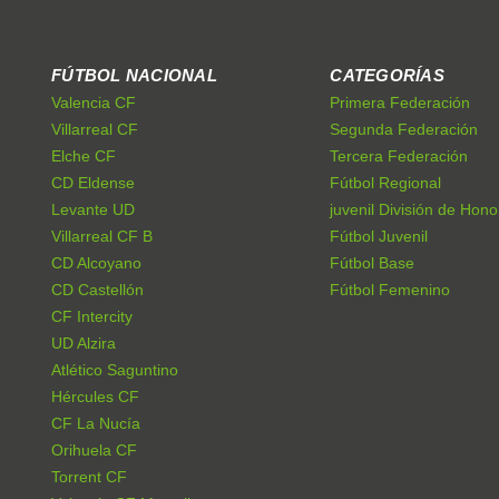
FÚTBOL NACIONAL
CATEGORÍAS
Valencia CF
Primera Federación
Villarreal CF
Segunda Federación
Elche CF
Tercera Federación
CD Eldense
Fútbol Regional
Levante UD
juvenil División de Hono
Villarreal CF B
Fútbol Juvenil
CD Alcoyano
Fútbol Base
CD Castellón
Fútbol Femenino
CF Intercity
UD Alzira
Atlético Saguntino
Hércules CF
CF La Nucía
Orihuela CF
Torrent CF