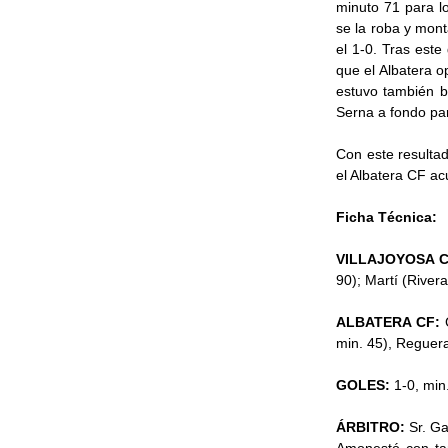
minuto 71 para l
se la roba y mont
el 1-0. Tras este
que el Albatera o
estuvo también b
Serna a fondo par
Con este resultad
el Albatera CF ac
Ficha Técnica:
VILLAJOYOSA 
90); Martí (Rivera
ALBATERA CF:
min. 45), Reguera
GOLES:
1-0, min
ÁRBITRO:
Sr. G