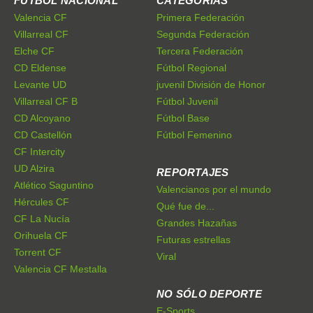
FÚTBOL NACIONAL
CATEGORÍAS
Valencia CF
Primera Federación
Villarreal CF
Segunda Federación
Elche CF
Tercera Federación
CD Eldense
Fútbol Regional
Levante UD
juvenil División de Honor
Villarreal CF B
Fútbol Juvenil
CD Alcoyano
Fútbol Base
CD Castellón
Fútbol Femenino
CF Intercity
UD Alzira
REPORTAJES
Atlético Saguntino
Valencianos por el mundo
Hércules CF
Qué fue de...
CF La Nucía
Grandes Hazañas
Orihuela CF
Futuras estrellas
Torrent CF
Viral
Valencia CF Mestalla
NO SÓLO DEPORTE
E-Sports