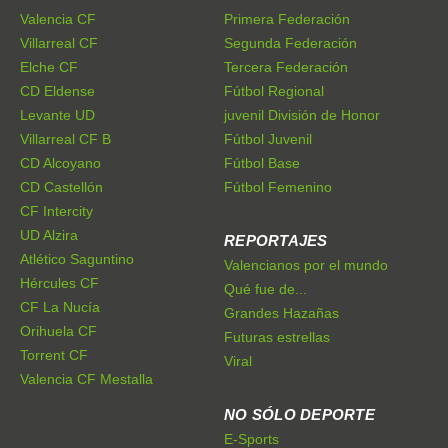
Valencia CF
Primera Federación
Villarreal CF
Segunda Federación
Elche CF
Tercera Federación
CD Eldense
Fútbol Regional
Levante UD
juvenil División de Honor
Villarreal CF B
Fútbol Juvenil
CD Alcoyano
Fútbol Base
CD Castellón
Fútbol Femenino
CF Intercity
UD Alzira
REPORTAJES
Atlético Saguntino
Valencianos por el mundo
Hércules CF
Qué fue de...
CF La Nucía
Grandes Hazañas
Orihuela CF
Futuras estrellas
Torrent CF
Viral
Valencia CF Mestalla
NO SÓLO DEPORTE
E-Sports