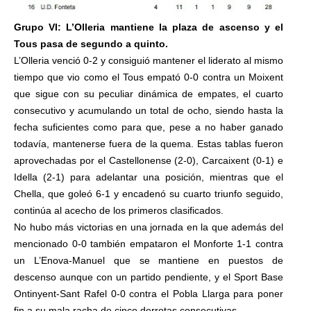
Grupo VI: L’Olleria mantiene la plaza de ascenso y el
Tous pasa de segundo a quinto.
L’Olleria venció 0-2 y consiguió mantener el liderato al mismo
tiempo que vio como el Tous empató 0-0 contra un Moixent
que sigue con su peculiar dinámica de empates, el cuarto
consecutivo y acumulando un total de ocho, siendo hasta la
fecha suficientes como para que, pese a no haber ganado
todavía, mantenerse fuera de la quema. Estas tablas fueron
aprovechadas por el Castellonense (2-0), Carcaixent (0-1) e
Idella (2-1) para adelantar una posición, mientras que el
Chella, que goleó 6-1 y encadenó su cuarto triunfo seguido,
continúa al acecho de los primeros clasificados.
No hubo más victorias en una jornada en la que además del
mencionado 0-0 también empataron el Monforte 1-1 contra
un L’Enova-Manuel que se mantiene en puestos de
descenso aunque con un partido pendiente, y el Sport Base
Ontinyent-Sant Rafel 0-0 contra el Pobla Llarga para poner
fin a su mala racha de cinco derrotas consecutivas.