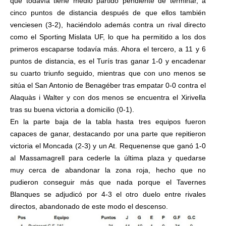
que todavía tiene medio partido pendiente de terminar, a
cinco puntos de distancia después de que ellos también
venciesen (3-2), haciéndolo además contra un rival directo
como el Sporting Mislata UF, lo que ha permitido a los dos
primeros escaparse todavía más. Ahora el tercero, a 11 y 6
puntos de distancia, es el Turís tras ganar 1-0 y encadenar
su cuarto triunfo seguido, mientras que con uno menos se
sitúa el San Antonio de Benagéber tras empatar 0-0 contra el
Alaquàs i Walter y con dos menos se encuentra el Xirivella
tras su buena victoria a domicilio (0-1).
En la parte baja de la tabla hasta tres equipos fueron
capaces de ganar, destacando por una parte que repitieron
victoria el Moncada (2-3) y un At. Requenense que ganó 1-0
al Massamagrell para cederle la última plaza y quedarse
muy cerca de abandonar la zona roja, hecho que no
pudieron conseguir más que nada porque el Tavernes
Blanques se adjudicó por 4-3 el otro duelo entre rivales
directos, abandonado de este modo el descenso.