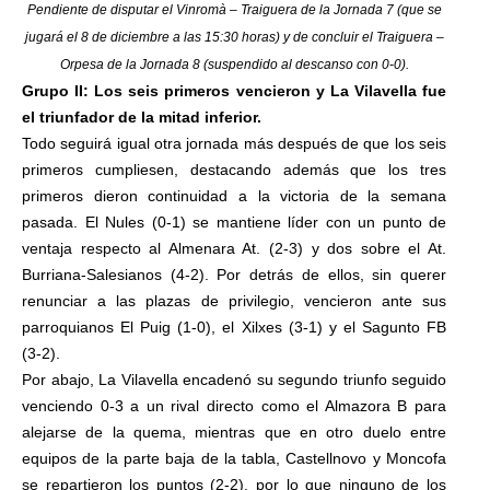
Pendiente de disputar el Vinromà – Traiguera de la Jornada 7 (que se
jugará el 8 de diciembre a las 15:30 horas) y de concluir el Traiguera –
Orpesa de la Jornada 8 (suspendido al descanso con 0-0).
Grupo II: Los seis primeros vencieron y La Vilavella fue
el triunfador de la mitad inferior.
Todo seguirá igual otra jornada más después de que los seis
primeros cumpliesen, destacando además que los tres
primeros dieron continuidad a la victoria de la semana
pasada. El Nules (0-1) se mantiene líder con un punto de
ventaja respecto al Almenara At. (2-3) y dos sobre el At.
Burriana-Salesianos (4-2). Por detrás de ellos, sin querer
renunciar a las plazas de privilegio, vencieron ante sus
parroquianos El Puig (1-0), el Xilxes (3-1) y el Sagunto FB
(3-2).
Por abajo, La Vilavella encadenó su segundo triunfo seguido
venciendo 0-3 a un rival directo como el Almazora B para
alejarse de la quema, mientras que en otro duelo entre
equipos de la parte baja de la tabla, Castellnovo y Moncofa
se repartieron los puntos (2-2), por lo que ninguno de los