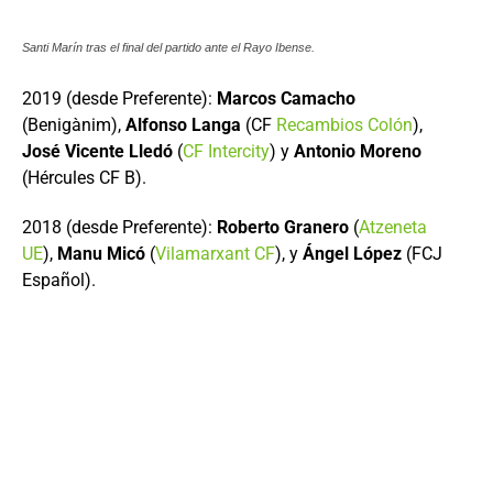
Santi Marín tras el final del partido ante el Rayo Ibense.
2019 (desde Preferente):
Marcos Camacho
(Benigànim),
Alfonso Langa
(CF
Recambios Colón
),
José Vicente Lledó
(
CF Intercity
) y
Antonio Moreno
(Hércules CF B).
2018 (desde Preferente):
Roberto Granero
(
Atzeneta
UE
),
Manu Micó
(
Vilamarxant CF
), y
Ángel López
(FCJ
Español).