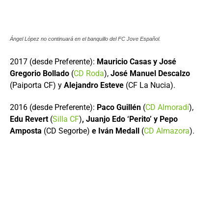
Ángel López no continuará en el banquillo del FC Jove Español.
2017 (desde Preferente):
Mauricio Casas y José
Gregorio Bollado
(
CD Roda
),
José Manuel Descalzo
(Paiporta CF) y
Alejandro Esteve
(CF La Nucia).
2016 (desde Preferente):
Paco Guillén
(
CD Almoradí
),
Edu Revert
(
Silla CF
)
, Juanjo Edo ‘Perito’ y Pepo
Amposta
(CD Segorbe)
e Iván Medall
(
CD Almazora
).