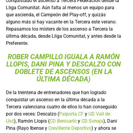
conquistado el ascenso a Tercera Federación desde la
Lliga Comunitat. Aún falta al menos un equipo para
que ascienda, el Campeón del Play-off, y quizás
alguno más si hay vacante en la Tercera este verano.
Repasamos los místers de los ascenso a Tercera la
última década, desde Lliga Comunitat, y antes desde la
Preferente.
ROBER CAMPILLO IGUALA A RAMÓN
LLOPIS, DANI PINA Y DESCALZO CON
DOBLETE DE ASCENSOS (EN LA
ÚLTIMA DÉCADA)
De la treintena de entrenadores que han logrado
conquistar un ascenso en la última década a la
Tercera valenciana cuatro de ellos lo han conseguido
por dos veces: Descalzo (
Paiporta CF
y
UD Vall de
Uxó
), Ramón Llopis (
CD Benicarló
y
CD Soneja
), Dani
Pina (Rayo Ibense y
Crevillente Deportivo
) y ahora se