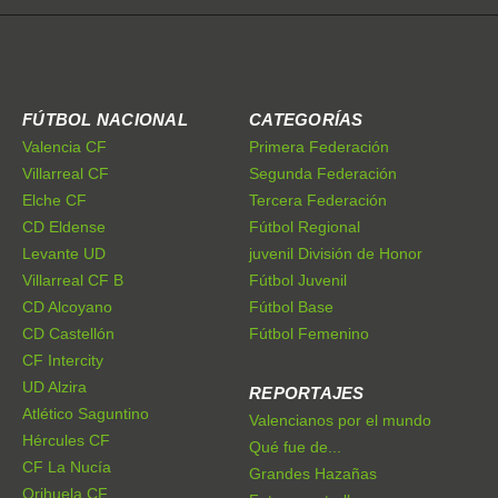
FÚTBOL NACIONAL
CATEGORÍAS
Valencia CF
Primera Federación
Villarreal CF
Segunda Federación
Elche CF
Tercera Federación
CD Eldense
Fútbol Regional
Levante UD
juvenil División de Honor
Villarreal CF B
Fútbol Juvenil
CD Alcoyano
Fútbol Base
CD Castellón
Fútbol Femenino
CF Intercity
UD Alzira
REPORTAJES
Atlético Saguntino
Valencianos por el mundo
Hércules CF
Qué fue de...
CF La Nucía
Grandes Hazañas
Orihuela CF