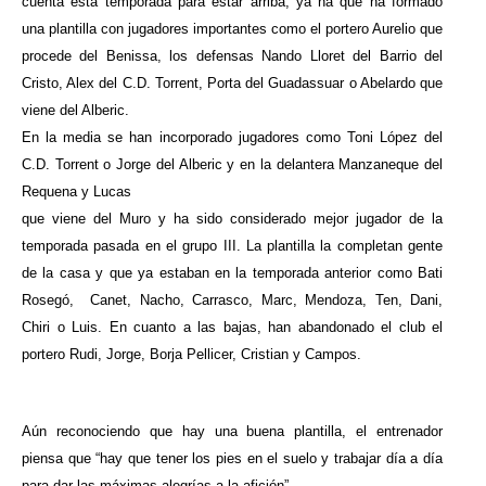
cuenta esta temporada para estar arriba, ya ha que ha formado
una plantilla con jugadores importantes como el portero Aurelio que
procede del Benissa, los defensas Nando Lloret del Barrio del
Cristo, Alex del C.D. Torrent, Porta del Guadassuar o Abelardo que
viene del Alberic.
En la media se han incorporado jugadores como Toni López del
C.D. Torrent o Jorge del Alberic y en la delantera Manzaneque del
Requena y Lucas
que viene del Muro y ha sido considerado mejor jugador de la
temporada pasada en el grupo III. La plantilla la completan gente
de la casa y que ya estaban en la temporada anterior como Bati
Rosegó, Canet, Nacho, Carrasco, Marc, Mendoza, Ten, Dani,
Chiri o Luis. En cuanto a las bajas, han abandonado el club el
portero Rudi, Jorge, Borja Pellicer, Cristian y Campos.
Aún reconociendo que hay una buena plantilla, el entrenador
piensa que “hay que tener los pies en el suelo y trabajar día a día
para dar las máximas alegrías a la afición”