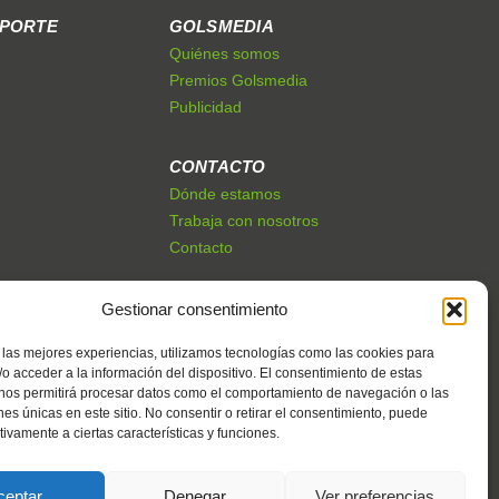
EPORTE
GOLSMEDIA
Quiénes somos
Premios Golsmedia
Publicidad
CONTACTO
Dónde estamos
Trabaja con nosotros
Contacto
Gestionar consentimiento
 las mejores experiencias, utilizamos tecnologías como las cookies para
o acceder a la información del dispositivo. El consentimiento de estas
 nos permitirá procesar datos como el comportamiento de navegación o las
ones únicas en este sitio. No consentir o retirar el consentimiento, puede
tivamente a ciertas características y funciones.
ceptar
Denegar
Ver preferencias