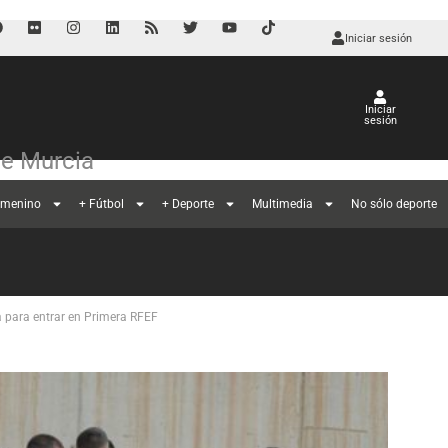
Iniciar sesión
Iniciar
sesión
de Murcia
emenino
+ Fútbol
+ Deporte
Multimedia
No sólo deporte
a para entrar en Primera RFEF