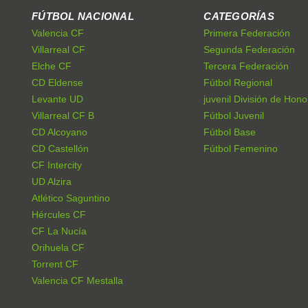
FÚTBOL NACIONAL
CATEGORÍAS
Valencia CF
Primera Federación
Villarreal CF
Segunda Federación
Elche CF
Tercera Federación
CD Eldense
Fútbol Regional
Levante UD
juvenil División de Hono
Villarreal CF B
Fútbol Juvenil
CD Alcoyano
Fútbol Base
CD Castellón
Fútbol Femenino
CF Intercity
UD Alzira
Atlético Saguntino
Hércules CF
CF La Nucía
Orihuela CF
Torrent CF
Valencia CF Mestalla