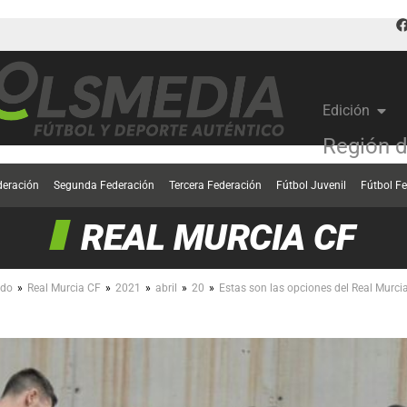
Edición
Región 
deración
Segunda Federación
Tercera Federación
Fútbol Juvenil
Fútbol F
REAL MURCIA CF
»
»
»
»
»
ndo
Real Murcia CF
2021
abril
20
Estas son las opciones del Real Murci