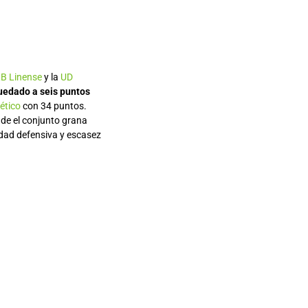
B Linense
y la
UD
uedado a seis puntos
lético
con 34 puntos.
nde el conjunto grana
lidad defensiva y escasez