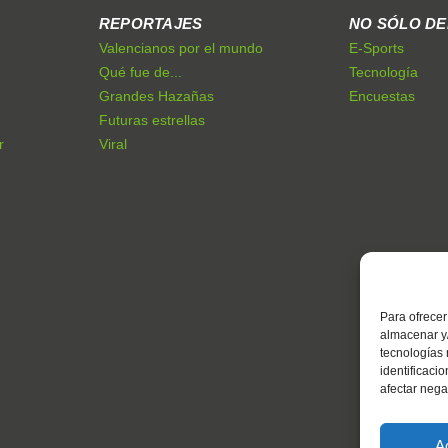
REPORTAJES
NO SÓLO D
Valencianos por el mundo
E-Sports
Qué fue de...
Tecnología
Grandes Hazañas
Encuestas
Futuras estrellas
r
Viral
Para ofrecer
almacenar y/
tecnologías
identificaci
afectar nega
A