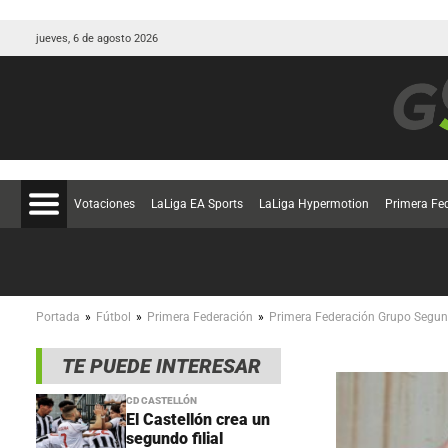
jueves, 6 de agosto 2026
Votaciones
LaLiga EA Sports
LaLiga Hypermotion
Primera Fe
»
»
»
Portada
Fútbol
Primera Federación
Primera Federación Grupo Segu
TE PUEDE INTERESAR
CD CASTELLÓN
El Castellón crea un
segundo filial