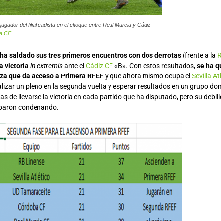
jugador del filial cadista en el choque entre Real Murcia y Cádiz
ia CF
.
ha saldado sus tres primeros encuentros con dos derrotas
(frente a la
R
a victoria
in extremis
ante el
Cádiz CF
«B». Con estos resultados,
se ha q
aza que da acceso a Primera RFEF
y que ahora mismo ocupa el
Sevilla At
ealizar un pleno en la segunda vuelta y esperar resultados en un grupo do
as de llevarse la victoria en cada partido que ha disputado, pero su debi
cabaron condenando.