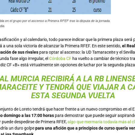
abla en el grupo por el ascenso a Primera RFEF tras la disputa de la jornada.
dia.
asificación y al calendario, todo parece indicar que la primera plaza será 
 a una sola victoria de alcanzar la Primera RFEF. En este sentido,
el Rea
uación de sus rivales
para optar al ascenso: la UD Tamaraceite y el Sevilla
nda fase algo irregular, el
Córdoba CF
ha vuelto a cambiar de técnico tra
diz CF «B» está virtualmente sin opciones de luchar por la segunda plaza
AL MURCIA RECIBIRÁ A LA RB LINENSE
ARACEITE Y TENDRÁ QUE VIAJAR A C
ESTA SEGUNDA VUELTA
 conjunto de Loreto tendrá que hacer frente a un nuevo compromiso en el
mo domingo a las 17:00 horas
para demostrar que puede seguir aspirando
 puede despedirse de Primera RFEF,
algo que mermaría todavía más al cl
dría un duro golpe
para una afición que a principios de curso quería ver
 LaLiga Smartbank
.