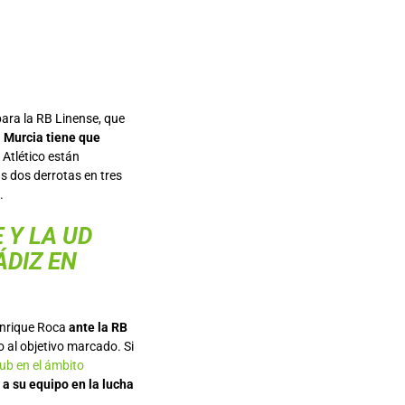
para la RB Linense, que
l Murcia tiene que
 Atlético están
s dos derrotas en tres
.
 Y LA UD
ÁDIZ EN
 Enrique Roca
ante la RB
 al objetivo marcado. Si
ub en el ámbito
 a su equipo en la lucha