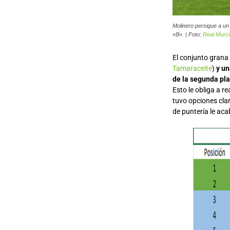
Molinero persigue a un 
«B». | Foto:
Real Murc
El conjunto grana
Tamaraceite
)
y un
de la segunda pl
Esto le obliga a r
tuvo opciones clar
de puntería le a