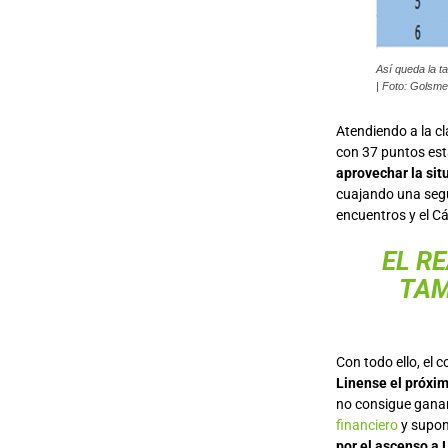
Así queda la t
| Foto: Golsme
Atendiendo a la cl
con 37 puntos está
aprovechar la sit
cuajando una segu
encuentros y el Cá
EL RE
TAM
Con todo ello, el
Linense el próxi
no consigue ganar
financiero
y supon
por el ascenso a