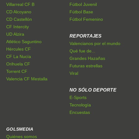
Villarreal CF B
Fútbol Juvenil
CD Alcoyano
Fútbol Base
CD Castellón
Fútbol Femenino
CF Intercity
UD Alzira
REPORTAJES
Atlético Saguntino
Valencianos por el mundo
Hércules CF
Qué fue de...
CF La Nucía
Grandes Hazañas
Orihuela CF
Futuras estrellas
Torrent CF
Viral
Valencia CF Mestalla
NO SÓLO DEPORTE
E-Sports
Tecnología
Encuestas
GOLSMEDIA
Quiénes somos