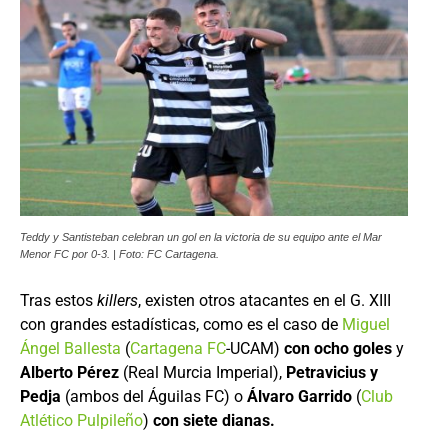
Teddy y Santisteban celebran un gol en la victoria de su equipo ante el Mar
Menor FC por 0-3. | Foto: FC Cartagena.
Tras estos
killers
, existen otros atacantes en el G. XIII
con grandes estadísticas, como es el caso de
Miguel
Ángel Ballesta
(
Cartagena FC
-UCAM)
con ocho goles
y
Alberto Pérez
(Real Murcia Imperial),
Petravicius y
Pedja
(ambos del Águilas FC) o
Álvaro Garrido
(
Club
Atlético Pulpileño
)
con siete dianas.