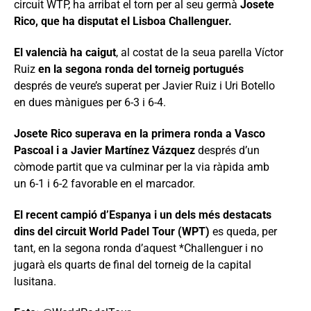
circuit WTP, ha arribat el torn per al seu germà
Josete
Rico, que ha disputat el Lisboa Challenguer.
El valencià ha caigut
, al costat de la seua parella Víctor
Ruiz
en la segona ronda del torneig portugués
després de veure’s superat per Javier Ruiz i Uri Botello
en dues mànigues per 6-3 i 6-4.
Josete Rico superava en la primera ronda a Vasco
Pascoal i a Javier Martínez Vázquez
després d’un
còmode partit que va culminar per la via ràpida amb
un 6-1 i 6-2 favorable en el marcador.
El recent campió d’Espanya i un dels més destacats
dins del circuit World Padel Tour (WPT)
es queda, per
tant, en la segona ronda d’aquest *Challenguer i no
jugarà els quarts de final del torneig de la capital
lusitana.