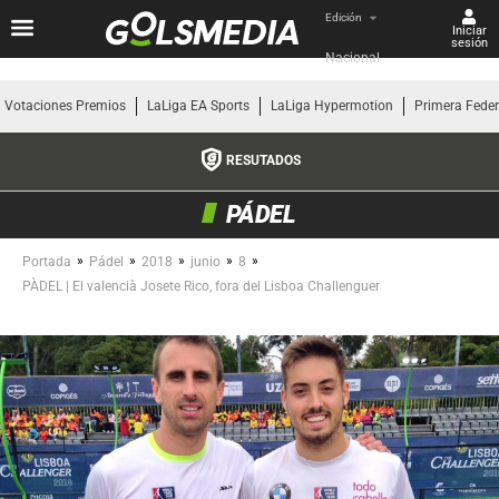
Edición
Iniciar
sesión
Nacional
Votaciones Premios
LaLiga EA Sports
LaLiga Hypermotion
Primera Fede
RESUTADOS
PÁDEL
»
»
»
»
»
Portada
Pádel
2018
junio
8
PÀDEL | El valencià Josete Rico, fora del Lisboa Challenguer