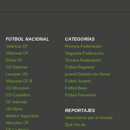
FÚTBOL NACIONAL
CATEGORÍAS
Valencia CF
Primera Federación
Villarreal CF
Segunda Federación
Elche CF
Tercera Federación
CD Eldense
Fútbol Regional
Levante UD
juvenil División de Honor
Villarreal CF B
Fútbol Juvenil
CD Alcoyano
Fútbol Base
CD Castellón
Fútbol Femenino
CF Intercity
UD Alzira
REPORTAJES
Atlético Saguntino
Valencianos por el mundo
Hércules CF
Qué fue de...
CF La Nucía