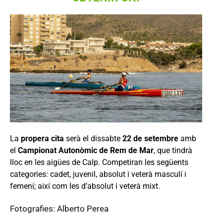
La
propera cita
serà el dissabte
22 de setembre
amb
el
Campionat Autonòmic de Rem de Mar
, que tindrà
lloc en les aigües de Calp. Competiran les següents
categories: cadet, juvenil, absolut i veterà masculí i
femení; així com les d’absolut i veterà mixt.
Fotografies: Alberto Perea