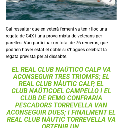
Cal ressaltar que en veterà femení va tenir lloc una
regata de C4X i una prova mixta de veterans per
parelles. Van participar un total de 76 remeros, que
podrien haver estat el doble si s’hagués celebrat la
regata prevista per al dissabte.
EL REAL CLUB NAÚTICO CALP VA
ACONSEGUIR TRES TRIOMFS; EL
REAL CLUB NÀUTIC CALP, EL
CLUB NAÚTICOEL CAMPELLO I EL
CLUB DE REMO CONFRARIA
PESCADORS TORREVELLA VAN
ACONSEGUIR DUES; I FINALMENT EL
REAL CLUB NÀUTIC TORREVELLA VA
OBTENIR UN.