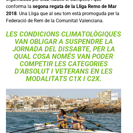
conforma la
segona regata de la Lliga Remo de Mar
2018
. Una Lliga que al seu torn està promoguda per la
Federació de Rem de la Comunitat Valenciana.
LES CONDICIONS CLIMATOLÒGIQUES
VAN OBLIGAR A SUSPENDRE LA
JORNADA DEL DISSABTE, PER LA
QUAL COSA NOMÉS VAN PODER
COMPETIR LES CATEGORIES
D’ABSOLUT I VETERANS EN LES
MODALITATS C1X I C2X.