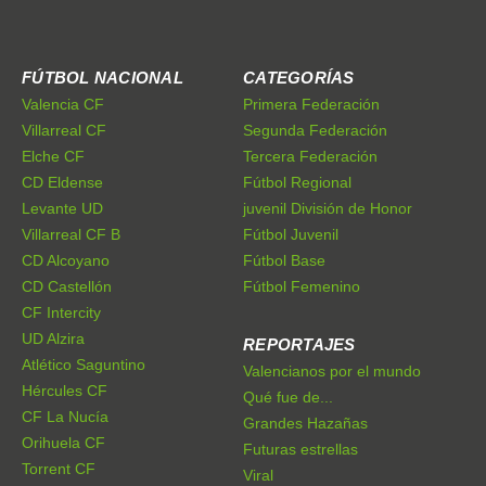
FÚTBOL NACIONAL
CATEGORÍAS
Valencia CF
Primera Federación
Villarreal CF
Segunda Federación
Elche CF
Tercera Federación
CD Eldense
Fútbol Regional
Levante UD
juvenil División de Honor
Villarreal CF B
Fútbol Juvenil
CD Alcoyano
Fútbol Base
CD Castellón
Fútbol Femenino
CF Intercity
UD Alzira
REPORTAJES
Atlético Saguntino
Valencianos por el mundo
Hércules CF
Qué fue de...
CF La Nucía
Grandes Hazañas
Orihuela CF
Futuras estrellas
Torrent CF
Viral