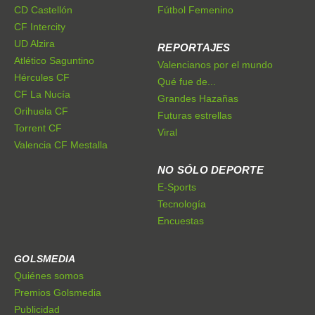
CD Castellón
Fútbol Femenino
CF Intercity
UD Alzira
REPORTAJES
Atlético Saguntino
Valencianos por el mundo
Hércules CF
Qué fue de...
CF La Nucía
Grandes Hazañas
Orihuela CF
Futuras estrellas
Torrent CF
Viral
Valencia CF Mestalla
NO SÓLO DEPORTE
E-Sports
Tecnología
Encuestas
GOLSMEDIA
Quiénes somos
Premios Golsmedia
Publicidad