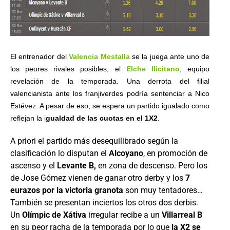
El entrenador del
Valencia Mestalla
se la juega ante uno de
los peores rivales posibles, el
Elche Ilicitano
, equipo
revelación de la temporada. Una derrota del filial
valencianista ante los franjiverdes podría sentenciar a Nico
Estévez. A pesar de eso, se espera un partido igualado como
reflejan la i
gualdad de las cuotas en el 1X2
.
A priori el partido más desequilibrado según la
clasificación lo disputan el
Alcoyano
, en promoción de
ascenso y el
Levante B,
en zona de descenso. Pero los
de Jose Gómez vienen de ganar otro derby y los
7
eurazos por la victoria granota
son muy tentadores…
También se presentan inciertos los otros dos derbis.
Un
Olímpic de Xátiva
irregular recibe a un
Villarreal B
en su peor racha de la temporada por lo que
la X2 se