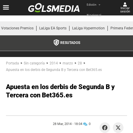
Edición
Iniciar
sesión
Nacional
Votaciones Premios
LaLiga EA Sports
LaLiga Hypermotion
Primera Fede
RESUTADOS
»
»
»
»
»
Portada
Sin categoría
2014
marzo
28
Apuesta en los derbis de Segunda B y Tercera con Bet365.es
Apuesta en los derbis de Segunda B y
Tercera con Bet365.es
28 Mar, 2014 -
18:04
0