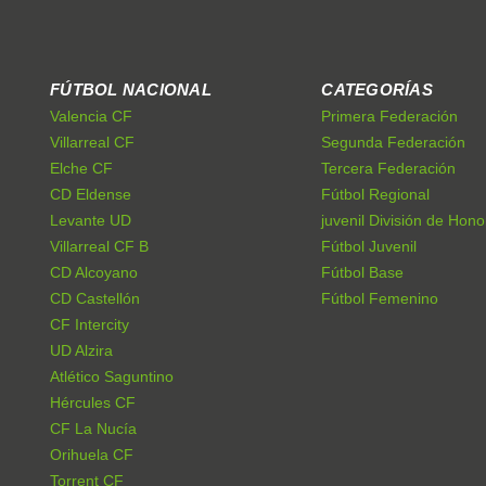
FÚTBOL NACIONAL
CATEGORÍAS
Valencia CF
Primera Federación
Villarreal CF
Segunda Federación
Elche CF
Tercera Federación
CD Eldense
Fútbol Regional
Levante UD
juvenil División de Hono
Villarreal CF B
Fútbol Juvenil
CD Alcoyano
Fútbol Base
CD Castellón
Fútbol Femenino
CF Intercity
UD Alzira
Atlético Saguntino
Hércules CF
CF La Nucía
Orihuela CF
Torrent CF