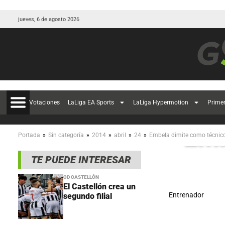
jueves, 6 de agosto 2026
Votaciones
LaLiga EA Sports
LaLiga Hypermotion
Prime
Emb
»
»
»
»
»
Portada
Sin categoría
2014
abril
24
Embela dimite como técnico
TE PUEDE INTERESAR
CD CASTELLÓN
El Castellón crea un
Entrenador
segundo filial