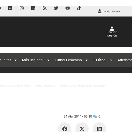
Iniciar sesión
Iniciar
sesión
l
munitat
Más Regional
Fútbol Femenino
+ Fútbol
Atletism
nico del Cheste
24 Abr, 2014 -
08:10
0