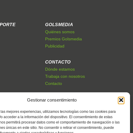
EPORTE
GOLSMEDIA
Quiénes somos
Premios Golsmedia
Publicidad
CONTACTO
Dónde estamos
Trabaja con nosotros
Contacto
Gestionar consentimiento
 las mejores experiencias, utilizamos tecnologías como las cookies para
o acceder a la información del dispositivo. El consentimiento de estas
 nos permitirá procesar datos como el comportamiento de navegación o las
ones únicas en este sitio. No consentir o retirar el consentimiento, puede