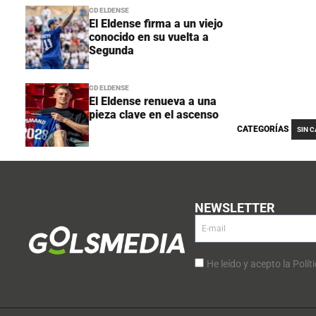
CD ELDENSE
El Eldense firma a un viejo
conocido en su vuelta a
Segunda
CD ELDENSE
El Eldense renueva a una
pieza clave en el ascenso
CATEGORÍAS
SIN 
NEWSLETTER
He leído y acepto la Polít