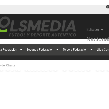
Edición
Naciona
ra Federación
Segunda Federación
Tercera Federación
Lliga Co
ela dimite como téc
 del Cheste