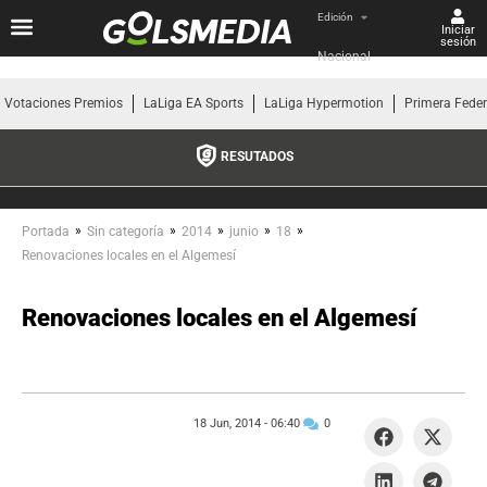
Edición
Iniciar
sesión
Nacional
Votaciones Premios
LaLiga EA Sports
LaLiga Hypermotion
Primera Fede
RESUTADOS
»
»
»
»
»
Portada
Sin categoría
2014
junio
18
Renovaciones locales en el Algemesí
Renovaciones locales en el Algemesí
18 Jun, 2014 -
06:40
0