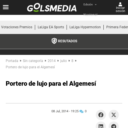
Edición
Iniciar
sesión
Nacional
Votaciones Premios
LaLiga EA Sports
LaLiga Hypermotion
Primera Fede
RESUTADOS
»
»
»
»
»
Portada
Sin categoría
2014
julio
8
Portero de lujo para el Algemesí
Portero de lujo para el Algemesí
08 Jul, 2014 -
19:25
0