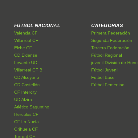
FÚTBOL NACIONAL
CATEGORÍAS
Valencia CF
Primera Federación
Villarreal CF
Segunda Federación
Elche CF
Tercera Federación
CD Eldense
Fútbol Regional
Levante UD
juvenil División de Hono
Villarreal CF B
Fútbol Juvenil
CD Alcoyano
Fútbol Base
CD Castellón
Fútbol Femenino
CF Intercity
UD Alzira
Atlético Saguntino
Hércules CF
CF La Nucía
Orihuela CF
Torrent CF