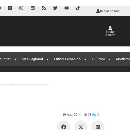
Iniciar sesión
Iniciar
sesión
l
munitat
Más Regional
Fútbol Femenino
+ Fútbol
Atletism
lantilla
19 Ago, 2014 -
10:05
0