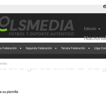
Edición
Naciona
ra Federación
Segunda Federación
Tercera Federación
Lliga Co
Acero presenta a su p
ntilla
a su plantilla