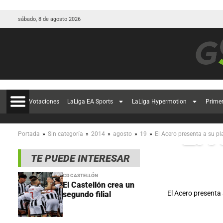
sábado, 8 de agosto 2026
Votaciones
LaLiga EA Sports
LaLiga Hypermotion
Prime
El 
»
»
»
»
»
Portada
Sin categoría
2014
agosto
19
El Acero presenta a su pla
TE PUEDE INTERESAR
CD CASTELLÓN
El Castellón crea un
El Acero presenta 
segundo filial