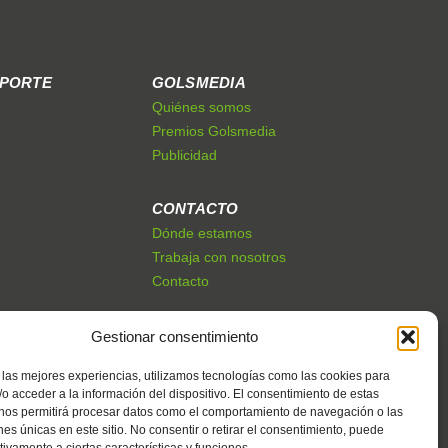
EPORTE
GOLSMEDIA
Quiénes somos
Premios Golsmedia
Publicidad
CONTACTO
Dónde estamos
Trabaja con nosotros
Contacto
Gestionar consentimiento
 las mejores experiencias, utilizamos tecnologías como las cookies para
o acceder a la información del dispositivo. El consentimiento de estas
 nos permitirá procesar datos como el comportamiento de navegación o las
ones únicas en este sitio. No consentir o retirar el consentimiento, puede