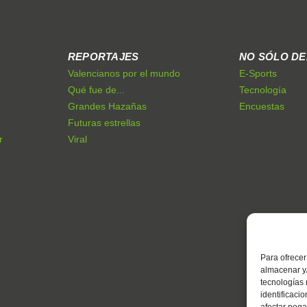
REPORTAJES
NO SÓLO D
Valencianos por el mundo
E-Sports
Qué fue de...
Tecnología
Grandes Hazañas
Encuestas
Futuras estrellas
r
Viral
Para ofrecer
almacenar y/
tecnologías
identificaci