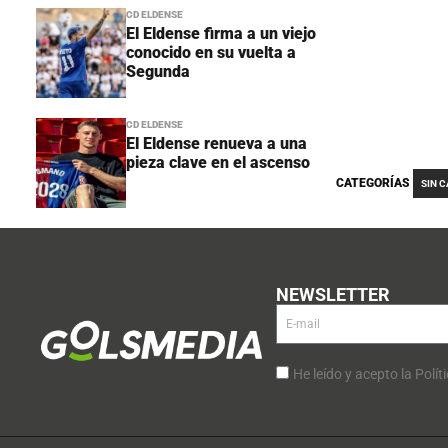
CD ELDENSE
El Eldense firma a un viejo
conocido en su vuelta a
Segunda
CD ELDENSE
El Eldense renueva a una
pieza clave en el ascenso
CATEGORÍAS
SIN 
NEWSLETTER
He leído y acepto la Polít